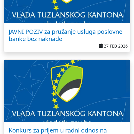
JAVNI POZIV za pružanje usluga poslovne
banke bez naknade
27 FEB 2026
Konkurs za prijem u radni odnos na