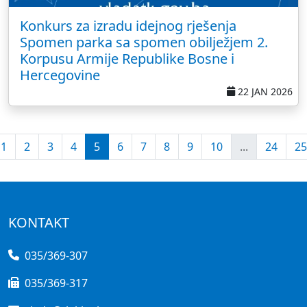
Konkurs za izradu idejnog rješenja
Spomen parka sa spomen obilježjem 2.
Korpusu Armije Republike Bosne i
Hercegovine
22 JAN 2026
1
2
3
4
5
6
7
8
9
10
...
24
25
KONTAKT
035/369-307
035/369-317