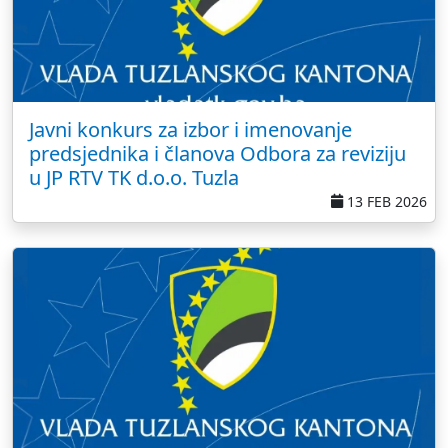
Javni konkurs za izbor i imenovanje
predsjednika i članova Odbora za reviziju
u JP RTV TK d.o.o. Tuzla
13 FEB 2026