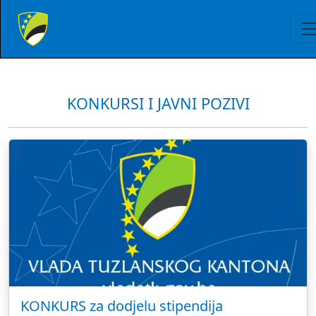
KONKURSI I JAVNI POZIVI
KONKURS za dodjelu stipendija