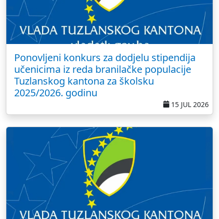
Ponovljeni konkurs za dodjelu stipendija
učenicima iz reda branilačke populacije
Tuzlanskog kantona za školsku
2025/2026. godinu
15 JUL 2026