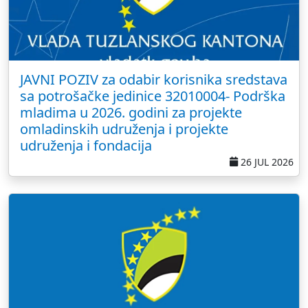
JAVNI POZIV za odabir korisnika sredstava
sa potrošačke jedinice 32010004- Podrška
mladima u 2026. godini za projekte
omladinskih udruženja i projekte
udruženja i fondacija
26 JUL 2026