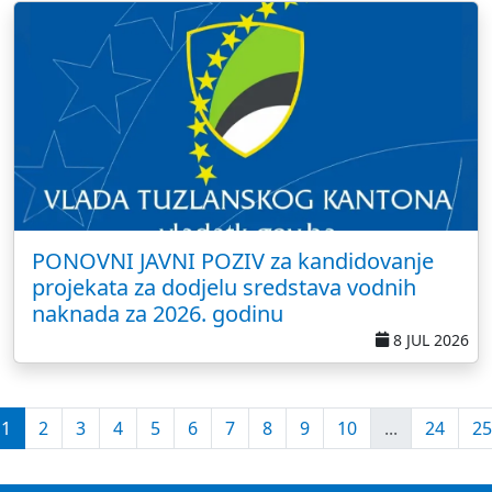
PONOVNI JAVNI POZIV za kandidovanje
projekata za dodjelu sredstava vodnih
naknada za 2026. godinu
8 JUL 2026
1
2
3
4
5
6
7
8
9
10
...
24
25