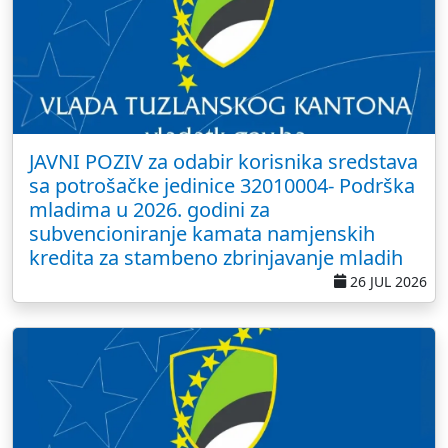
JAVNI POZIV za odabir korisnika sredstava
sa potrošačke jedinice 32010004- Podrška
mladima u 2026. godini za
subvencioniranje kamata namjenskih
kredita za stambeno zbrinjavanje mladih
26 JUL 2026