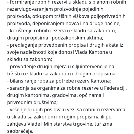
- formiranje robnih rezervi u skladu s planom robnih
rezerviugovaranjem proizvodnje pojedinih
proizvoda, otkupom tržišnih viškova poljoprivrednih
proizvoda, deponiranjem novca i na druge načine;
- korištenje robnih rezervi u skladu sa zakonom,
drugim propisima i podzakonskim aktima;
- predlaganje provedbenih propisa i drugih akata iz
svoje nadležnosti koje donosi Vlada Kantona u
skladu sa zakonom;
- provođenje drugih mjera u ciljuintervencije na
tržištu u skladu sa zakonom i drugim propisima;
- bilansiranje roba za potrebe rezerviKantona;
- saradnja sa organima za robne rezerve u Federaciji,
drugim kantonima, gradovima, općinama i
privrednim društvima;
- vršenje drugih poslova u vezi sa robnim rezervama
u skladu sa zakonom i drugim propisima ili po
zahtjevu Vlade i Ministarstva trgovine, turizma i
saobraćaja.