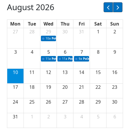
August 2026
Mon
Tue
Wed
Thu
Fri
Sat
Sun
27
28
29
30
31
1
2
10a
Potpisivanje ugovora sa neprofitnim organizacijama
3
4
5
6
7
8
9
11a
Potpisivanje ugovora o stipendijama za srednjoškolce
11a
Podrška razvoju vodne infrastrukture u Tu
9a
Početak izgradnje nove fiskultur
10
11
12
13
14
15
16
17
18
19
20
21
22
23
24
25
26
27
28
29
30
31
1
2
3
4
5
6