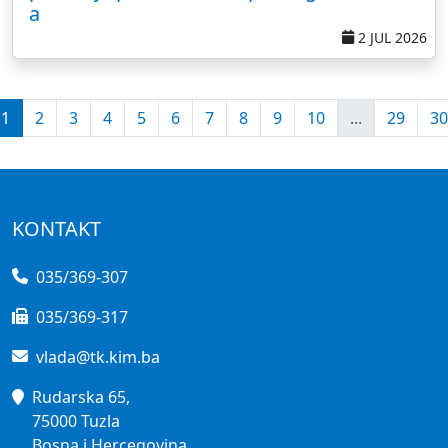
a
2 JUL 2026
1
2
3
4
5
6
7
8
9
10
...
29
30
KONTAKT
035/369-307
035/369-317
vlada@tk.kim.ba
Rudarska 65,
75000 Tuzla
Bosna i Hercegovina