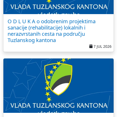
O D L U K A o odobrenim projektima
sanacije (rehabilitacije) lokalnih i
nerazvrstanih cesta na području
Tuzlanskog kantona
7 JUL 2026