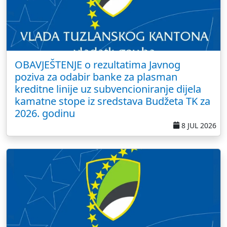
OBAVJEŠTENJE o rezultatima Javnog
poziva za odabir banke za plasman
kreditne linije uz subvencioniranje dijela
kamatne stope iz sredstava Budžeta TK za
2026. godinu
8 JUL 2026