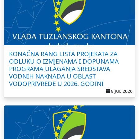
KONAČNA RANG LISTA PROJEKATA ZA
ODLUKU O IZMJENAMA I DOPUNAMA
PROGRAMA ULAGANJA SREDSTAVA
VODNIH NAKNADA U OBLAST
VODOPRIVREDE U 2026. GODINI
8 JUL 2026