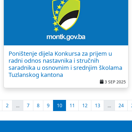
Poništenje dijela Konkursa za prijem u
radni odnos nastavnika i stručnih
saradnika u osnovnim i srednjim školama
Tuzlanskog kantona
3 SEP 2025
2
...
7
8
9
10
11
12
13
...
24