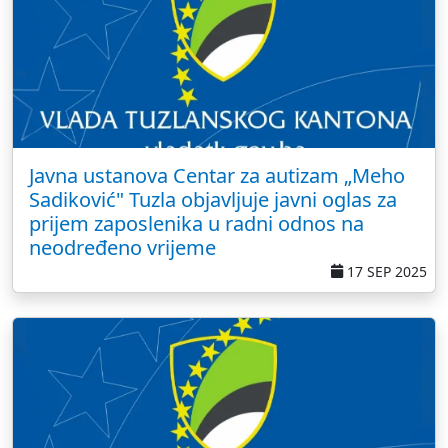
Javna ustanova Centar za autizam „Meho
Sadiković" Tuzla objavljuje javni oglas za
prijem zaposlenika u radni odnos na
neodređeno vrijeme
17 SEP 2025