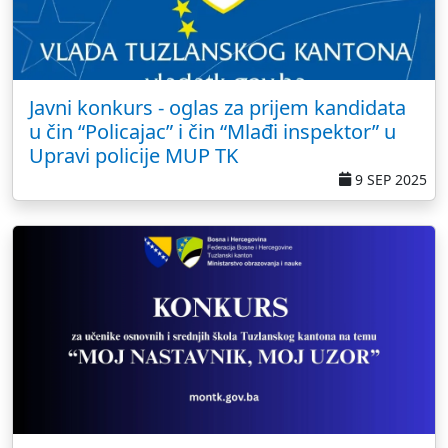
Javni konkurs - oglas za prijem kandidata
u čin “Policajac” i čin “Mlađi inspektor” u
Upravi policije MUP TK
9 SEP 2025