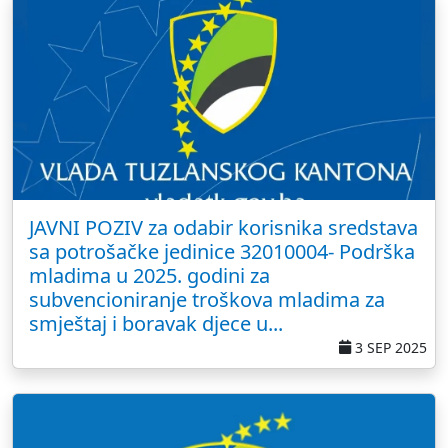
JAVNI POZIV za odabir korisnika sredstava
sa potrošačke jedinice 32010004- Podrška
mladima u 2025. godini za
subvencioniranje troškova mladima za
smještaj i boravak djece u...
3 SEP 2025