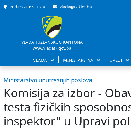
Rudarska 65 Tuzla
vlada@tk.kim.ba
VLADA TUZLANSKOG KANTONA
www.vladatk.gov.ba
VLADA
MINISTARSTVA
UREDI
Ministarstvo unutrašnjih poslova
Komisija za izbor - Oba
testa fizičkih sposobnost
inspektor" u Upravi pol