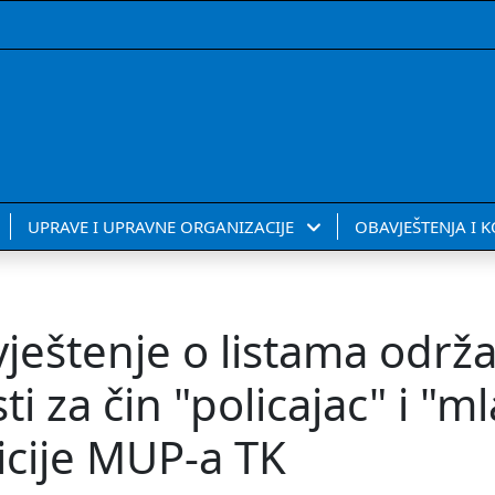
UPRAVE I UPRAVNE ORGANIZACIJE
OBAVJEŠTENJA I 
vještenje o listama odr
i za čin "policajac" i "ml
icije MUP-a TK