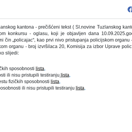
nskog kantona - prečišćeni tekst ( Sl.novine Tuzlanskog kanto
nom konkursu - oglasu, koji je objavljen dana 10.09.2025.go
 čin „policajac“, kao prvi nivo pristupanja policijskom organu -
skom organu - broj izvršilaca 20, Komisija za izbor Uprave polic
 slijedi:
izičkih sposobnosti
lista
,
i ili nisu pristupili testiranju
lista
,
testu fizičkih sposobnosti
lista
,
posobnosti ili nisu pristupili testiranju
lista
,