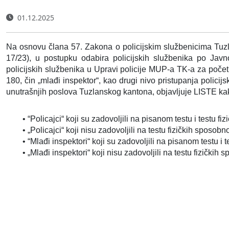
01.12.2025
Na osnovu člana 57. Zakona o policijskim službenicima Tuzla
17/23), u postupku odabira policijskih službenika po Jav
policijskih službenika u Upravi policije MUP-a TK-a za početni
180, čin „mlađi inspektor“, kao drugi nivo pristupanja policij
unutrašnjih poslova Tuzlanskog kantona, objavljuje LISTE kako
• “Policajci“ koji su zadovoljili na pisanom testu i testu f
• „Policajci“ koji nisu zadovoljili na testu fizičkih sposobnost
• “Mlađi inspektori“ koji su zadovoljili na pisanom testu i 
• „Mlađi inspektori“ koji nisu zadovoljili na testu fizičkih s