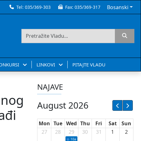
Bosanski
Tel:
035/369-303
Fax:
035/369-317
KONKURSI
LINKOVI
PITAJTE VLADU
NAJAVE
žanog
August 2026
ađi
Mon
Tue
Wed
Thu
Fri
Sat
Sun
27
28
29
30
31
1
2
10a
Potpisivanje ugovora sa neprofitnim or