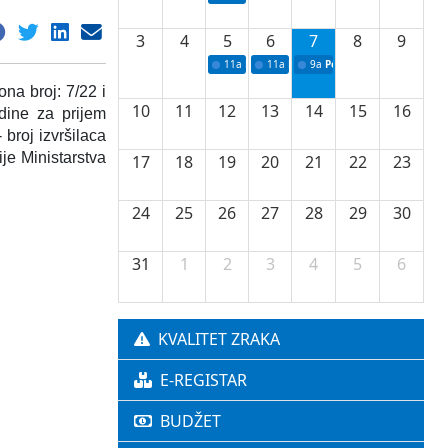
3
4
5
6
7
8
9
11a
Potpisivanje ugovora o stipendijama za 
11a
Podrška razvoju vodne infrastr
9a
Početak izgradnje nove f
na broj: 7/22 i
10
11
12
13
14
15
16
dine za prijem
 broj izvršilaca
ije Ministarstva
17
18
19
20
21
22
23
24
25
26
27
28
29
30
31
1
2
3
4
5
6
KVALITET ZRAKA
E-REGISTAR
BUDŽET