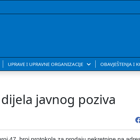
UPRAVE I UPRAVNE ORGANIZACIJE
OBAVJEŠTENJA I 
 dijela javnog poziva
roj 47, broj protokola za prodaju nekretnine na adr