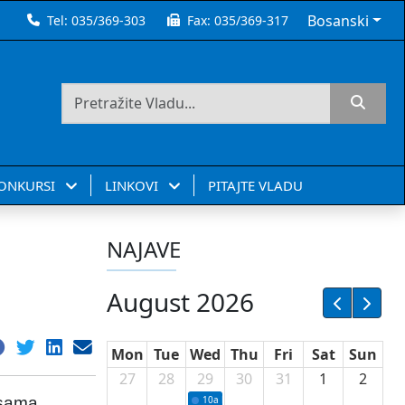
Bosanski
Tel:
035/369-303
Fax:
035/369-317
KONKURSI
LINKOVI
PITAJTE VLADU
NAJAVE
August 2026
Mon
Tue
Wed
Thu
Fri
Sat
Sun
27
28
29
30
31
1
2
esama
10a
Potpisivanje ugovora sa neprofitnim or