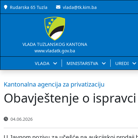
Rudarska 65 Tuzla
vlada@tk.kim.ba
VLADA TUZLANSKOG KANTONA
www.vladatk.gov.ba
VLADA
MINISTARSTVA
UREDI
Kantonalna agencija za privatizaciju
Obavještenje o ispravci
04.06.2026
U Javnom pozivu za učešće na aukcijskoj prodaji b