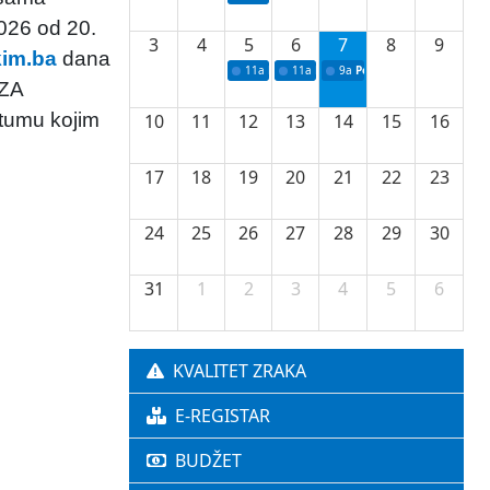
2026 od 20.
3
4
5
6
7
8
9
kim.ba
dana
11a
Potpisivanje ugovora o stipendijama za 
11a
Podrška razvoju vodne infrastr
9a
Početak izgradnje nove f
 ZA
tumu kojim
10
11
12
13
14
15
16
17
18
19
20
21
22
23
24
25
26
27
28
29
30
31
1
2
3
4
5
6
KVALITET ZRAKA
E-REGISTAR
BUDŽET