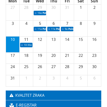
Mon
Tue
Wed
Thu
Fri
Sat
Sun
27
28
29
30
31
1
2
10a
Potpisivanje ugovora sa neprofitnim organizacijama
3
4
5
6
7
8
9
11a
Potpisivanje ugovora o stipendijama za srednjoškolce
11a
Podrška razvoju vodne infrastrukture u Tu
9a
Početak izgradnje nove fiskultur
10
11
12
13
14
15
16
10:30a
Press konferencija povodom 76.redovne sjednice Vlade TK
17
18
19
20
21
22
23
24
25
26
27
28
29
30
31
1
2
3
4
5
6
KVALITET ZRAKA
E-REGISTAR