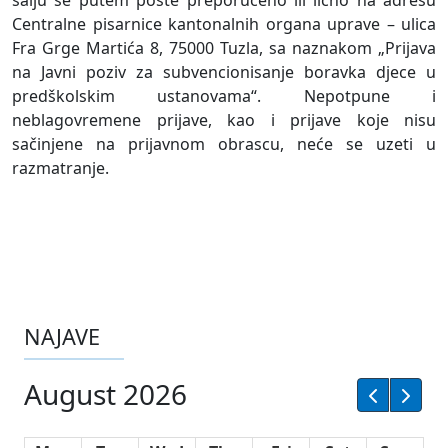
šalju se putem pošte preporučeno ili lično na adresu
Centralne pisarnice kantonalnih organa uprave – ulica
Fra Grge Martića 8, 75000 Tuzla, sa naznakom „Prijava
na Javni poziv za subvencionisanje boravka djece u
predškolskim ustanovama“. Nepotpune i
neblagovremene prijave, kao i prijave koje nisu
sačinjene na prijavnom obrascu, neće se uzeti u
razmatranje.
NAJAVE
August 2026