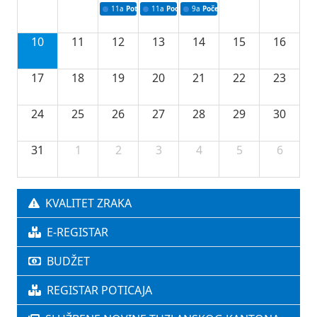
11a
Potpisivanje ugovora o stipendijama za srednjoškolce
11a
Podrška razvoju vodne infrastrukture u Tu
9a
Početak izgradnje nove fiskultur
10
11
12
13
14
15
16
17
18
19
20
21
22
23
24
25
26
27
28
29
30
31
1
2
3
4
5
6
KVALITET ZRAKA
E-REGISTAR
BUDŽET
REGISTAR POTICAJA