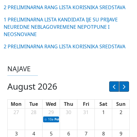
2 PRELIMINARNA RANG LISTA KORISNIKA SREDSTAVA
1 PRELIMINARNA LISTA KANDIDATA IJE SU PRIJAVE
NEUREDNE NEBLAGOVREMENE NEPOTPUNE I
NEOSNOVANE
2 PRELIMINARNA RANG LISTA KORISNIKA SREDSTAVA
NAJAVE
August 2026
Mon
Tue
Wed
Thu
Fri
Sat
Sun
27
28
29
30
31
1
2
10a
Potpisivanje ugovora sa neprofitnim organizacijama
3
4
5
6
7
8
9