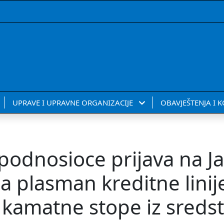
UPRAVE I UPRAVNE ORGANIZACIJE
OBAVJEŠTENJA I 
a podnosioce prijava na J
a plasman kreditne linij
a kamatne stope iz sreds