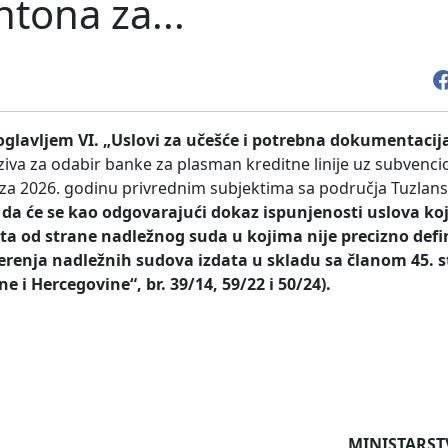
tona za...
oglavljem VI. „Uslovi za učešće i potrebna dokumentacija
iva za odabir banke za plasman kreditne linije uz subvencio
za 2026. godinu privrednim subjektima sa područja Tuzlan
 da će se kao odgovarajući dokaz ispunjenosti uslova ko
zdata od strane nadležnog suda u kojima nije precizno defi
erenja nadležnih sudova izdata u skladu sa članom 45. s
i Hercegovine“, br. 39/14, 59/22 i 50/24).
MINISTARSTVO PR