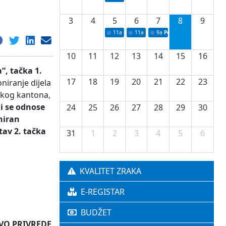
3
4
5
6
7
8
9
11a
Potpisivanje ugovora o stipendijama za 
11a
Podrška razvoju vodne infrastr
9a
Početak izgradnje nove f
10
11
12
13
14
15
16
“, tačka 1.
17
18
19
20
21
22
23
niranje dijela
skog kantona,
ji se odnose
24
25
26
27
28
29
30
niran
tav 2. tačka
31
1
2
3
4
5
6
KVALITET ZRAKA
E-REGISTAR
BUDŽET
IVREDE