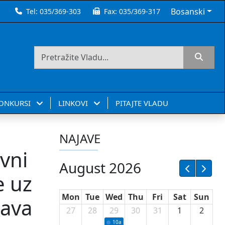
Bosanski
Tel:
035/369-303
Fax:
035/369-317
KONKURSI
LINKOVI
PITAJTE VLADU
NAJAVE
avni
August 2026
e uz
Mon
Tue
Wed
Thu
Fri
Sat
Sun
tava
27
28
29
30
31
1
2
10a
Potpisivanje ugovora sa neprofitnim or