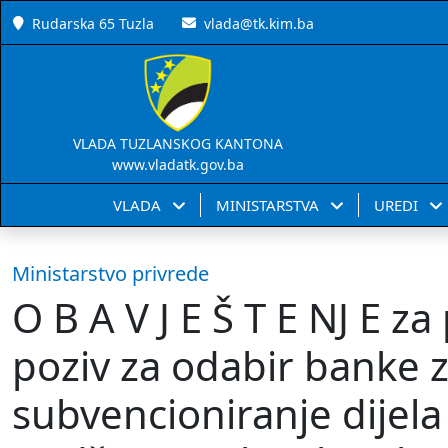
Rudarska 65 Tuzla
vlada@tk.kim.ba
VLADA TUZLANSKOG KANTONA
www.vladatk.gov.ba
VLADA
MINISTARSTVA
UREDI
Ministarstvo privrede
O B A V J E Š T E NJ E z
poziv za odabir banke z
subvencioniranje dijel