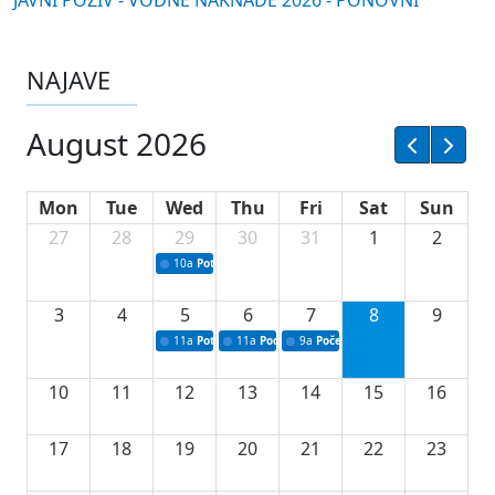
JAVNI POZIV - VODNE NAKNADE 2026 - PONOVNI
NAJAVE
August 2026
Mon
Tue
Wed
Thu
Fri
Sat
Sun
27
28
29
30
31
1
2
10a
Potpisivanje ugovora sa neprofitnim organizacijama
3
4
5
6
7
8
9
11a
Potpisivanje ugovora o stipendijama za srednjoškolce
11a
Podrška razvoju vodne infrastrukture u Tu
9a
Početak izgradnje nove fiskultur
10
11
12
13
14
15
16
17
18
19
20
21
22
23