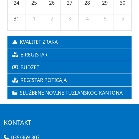
24
25
26
27
28
29
30
31
1
2
3
4
5
6
KVALITET ZRAKA
E-REGISTAR
BUDŽET
REGISTAR POTICAJA
SLUŽBENE NOVINE TUZLANSKOG KANTONA
KONTAKT
035/369-307