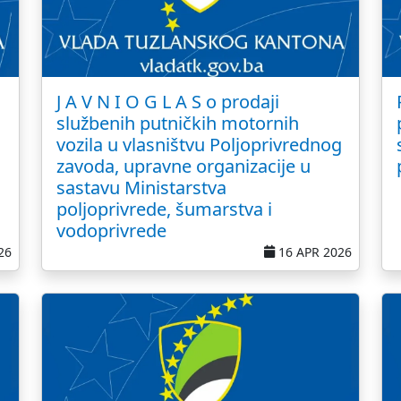
J A V N I O G L A S o prodaji
službenih putničkih motornih
vozila u vlasništvu Poljoprivrednog
zavoda, upravne organizacije u
sastavu Ministarstva
poljoprivrede, šumarstva i
vodoprivrede
26
16 APR 2026