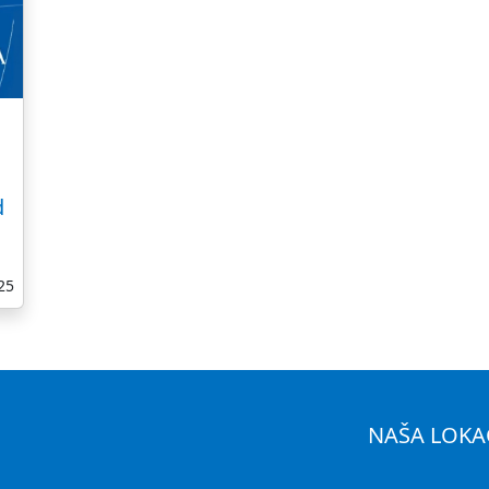
d
25
NAŠA LOKA