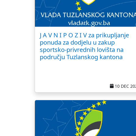
J A V N I P O Z I V za prikupljanje
ponuda za dodjelu u zakup
sportsko-privrednih lovišta na
području Tuzlanskog kantona
10 DEC 20