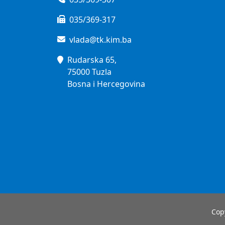
035/369-317
vlada@tk.kim.ba
Rudarska 65,
75000 Tuzla
Bosna i Hercegovina
Cop