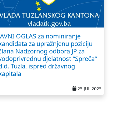
JAVNI OGLAS za nominiranje
kandidata za upražnjenu poziciju
člana Nadzornog odbora JP za
vodoprivrednu djelatnost “Spreča“
d.d. Tuzla, ispred državnog
kapitala
25 JUL 2025