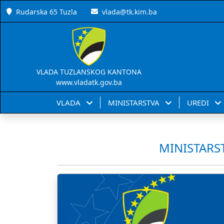
Rudarska 65 Tuzla
vlada@tk.kim.ba
VLADA TUZLANSKOG KANTONA
www.vladatk.gov.ba
VLADA
MINISTARSTVA
UREDI
MINISTARS