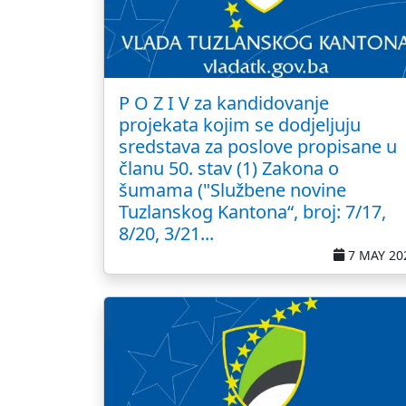
P O Z I V za kandidovanje
projekata kojim se dodjeljuju
sredstava za poslove propisane u
članu 50. stav (1) Zakona o
šumama ("Službene novine
Tuzlanskog Kantona“, broj: 7/17,
8/20, 3/21...
7 MAY 20