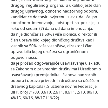
drugog reguliranog organa, a ukoliko jeste član
drugog upravnog, odnosno nadzornog odbora,
kandidat će dostaviti ovjerenu izjavu da će po
konačnom imenovanju, odstupiti sa pozicije, u
roku od sedam (7) dana od dana imenovanja,
da nije dioničar sa 50% i više dionica, direktor ili
član uprave bilo kojeg dioničkog društva kao i
vlasnik sa 50% i više vlasništva, direktor i član
uprave bilo kojeg društva sa ograničenom
odgovornošću,
da je prošao odgovarajuće usavršavanje u skladu
sa Zakonom o privrednim društvima i Uredbom o
usavršavanju predsjednika i članova nadzornih
odbora i uprava privrednih društava sa učešćem
državnog kapitala („Službene novine Federacije
BiH“, broj 71/09, 33/10, 23/11, 83/11, 2/13, 80/13,
48/15, 60/16, 88/17 i 19/22).