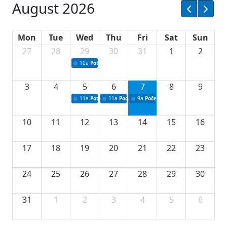
August 2026
Mon
Tue
Wed
Thu
Fri
Sat
Sun
27
28
29
30
31
1
2
10a
Potpisivanje ugovora sa neprofitnim organizacijama
3
4
5
6
7
8
9
11a
Potpisivanje ugovora o stipendijama za srednjoškolce
11a
Podrška razvoju vodne infrastrukture u Tu
9a
Početak izgradnje nove fiskultur
10
11
12
13
14
15
16
17
18
19
20
21
22
23
24
25
26
27
28
29
30
31
1
2
3
4
5
6