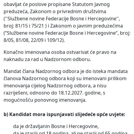
obavljat će poslove propisane Statutom Javnog
preduzeća, Zakonom o privrednim društvima
(''Službene novine Federacije Bosne i Hercegovine'',
broj: 81/15 i 75/21 ) i Zakonom o javnim preduzećima
(“Službene novine Federacije Bosne i Hercegovine“, broj:
8/05, 81/08, 22/09 i 109/12).
Konačno imenovana osoba ostvarivat će pravo na
naknadu za rad u Nadzornom odboru.
Mandat člana Nadzornog odbora je do isteka mandata
članova Nadzornog odbora koji su imenovani prilikom
imenovanja cijelog Nadzornog odbora, a nisu
razriješeni, odnosno do 18.12.2027. godine, s
mogućnošću ponovnog imenovanja.
b)
Kandidat mora ispunjavati slijedeće opće uvjete:
da je državljanin Bosne i Hercegovine,
da je stariji od 18 godina, ali ne stariji od 65 godina,