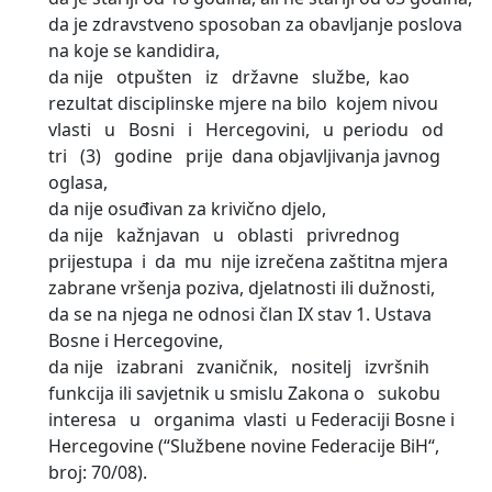
da je zdravstveno sposoban za obavljanje poslova
na koje se kandidira,
da nije otpušten iz državne službe, kao
rezultat disciplinske mjere na bilo kojem nivou
vlasti u Bosni i Hercegovini, u periodu od
tri (3) godine prije dana objavljivanja javnog
oglasa,
da nije osuđivan za krivično djelo,
da nije kažnjavan u oblasti privrednog
prijestupa i da mu nije izrečena zaštitna mjera
zabrane vršenja poziva, djelatnosti ili dužnosti,
da se na njega ne odnosi član IX stav 1. Ustava
Bosne i Hercegovine,
da nije izabrani zvaničnik, nositelj izvršnih
funkcija ili savjetnik u smislu Zakona o sukobu
interesa u organima vlasti u Federaciji Bosne i
Hercegovine (“Službene novine Federacije BiH“,
broj: 70/08).