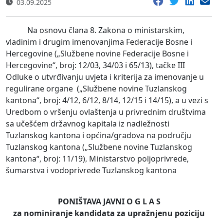
03.09.2025
Na osnovu člana 8. Zakona o ministarskim,
vladinim i drugim imenovanjima Federacije Bosne i
Hercegovine („Službene novine Federacije Bosne i
Hercegovine“, broj: 12/03, 34/03 i 65/13), tačke III
Odluke o utvrđivanju uvjeta i kriterija za imenovanje u
regulirane organe („Službene novine Tuzlanskog
kantona“, broj: 4/12, 6/12, 8/14, 12/15 i 14/15), a u vezi s
Uredbom o vršenju ovlaštenja u privrednim društvima
sa učešćem državnog kapitala iz nadležnosti
Tuzlanskog kantona i općina/gradova na području
Tuzlanskog kantona („Službene novine Tuzlanskog
kantona“, broj: 11/19), Ministarstvo poljoprivrede,
šumarstva i vodoprivrede Tuzlanskog kantona
PONIŠTAVA JAVNI O G L A S
za nominiranje kandidata za upražnjenu poziciju