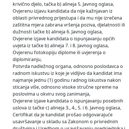
krivično djelo, tačka b) alineja 5. Javnog oglasa,
Ovjerenu izjavu kandidata da nije kažnjavan iz
oblasti privrednog prijestupa i da mu nije izrečena
zaštitna mjera zabrana vršenja poziva, djelatnosti ili
dužnosti tačke b) alineja 6. Javnog oglasa,
Ovjerene izjave kandidata o ispunjavanju općih
uvjeta iz tačke b) alineja 7. i 8. Javnog oglasa,
Ovjerenu fotokopiju diplome ili uvjerenja o
diplomiranju,
Potvrda nadležnog organa, odnosno poslodavca o
radnom iskustvu iz koje je vidljivo da kandidat ima
najmanje jednu (1) godinu radnog iskustva nakon
sticanja više, odnosno visoke stručne spreme na
poslovima u okviru svog zanimanja,
Ovjerene izjave kandidata o ispunjavanju posebnih
uslova iz tačke c) alineja 3., 4., 5. i 6. Javnog oglasa,
Certifikat da je kandidat prošao odgovarajuće
usavršavanje u skladu sa Zakonom o privrednim
društvima i Uredbom o usavršavanju predsjednika i