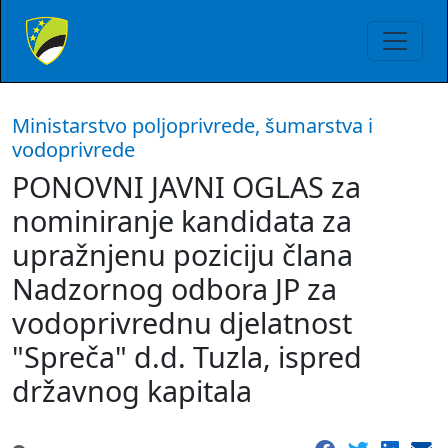
Ministarstvo poljoprivrede, šumarstva i
vodoprivrede
PONOVNI JAVNI OGLAS za
nominiranje kandidata za
upražnjenu poziciju člana
Nadzornog odbora JP za
vodoprivrednu djelatnost
"Spreča" d.d. Tuzla, ispred
državnog kapitala