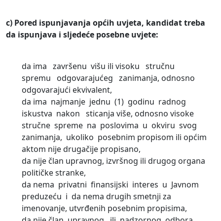
c)
Pored ispunjavanja općih uvjeta, kandidat treba
da ispunjava i sljedeće posebne uvjete:
da ima završenu višu ili visoku stručnu
spremu odgovarajućeg zanimanja, odnosno
odgovarajući ekvivalent,
da ima najmanje jednu (1) godinu radnog
iskustva nakon sticanja više, odnosno visoke
stručne spreme na poslovima u okviru svog
zanimanja, ukoliko posebnim propisom ili općim
aktom nije drugačije propisano,
da nije član upravnog, izvršnog ili drugog organa
političke stranke,
da nema privatni finansijski interes u Javnom
preduzeću i da nema drugih smetnji za
imenovanje, utvrđenih posebnim propisima,
da nije član upravnog ili nadzornog odbora