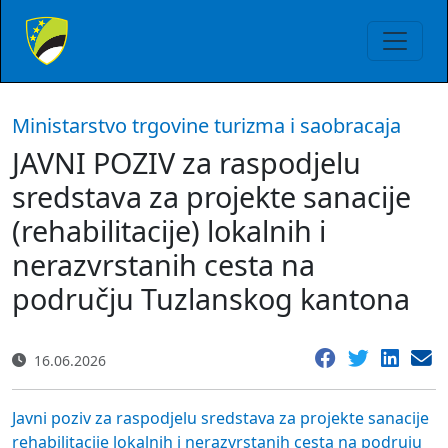
Ministarstvo trgovine turizma i saobracaja
JAVNI POZIV za raspodjelu
sredstava za projekte sanacije
(rehabilitacije) lokalnih i
nerazvrstanih cesta na
području Tuzlanskog kantona
16.06.2026
Javni poziv za raspodjelu sredstava za projekte sanacije
rehabilitacije lokalnih i nerazvrstanih cesta na podruju