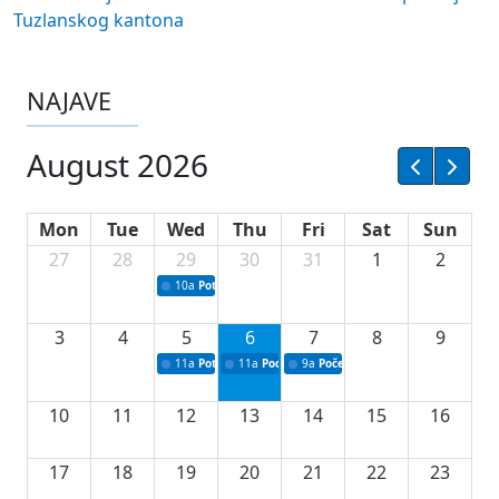
Tuzlanskog kantona
NAJAVE
August 2026
Mon
Tue
Wed
Thu
Fri
Sat
Sun
27
28
29
30
31
1
2
10a
Potpisivanje ugovora sa neprofitnim organizacijama
3
4
5
6
7
8
9
11a
Potpisivanje ugovora o stipendijama za srednjoškolce
11a
Podrška razvoju vodne infrastrukture u Tu
9a
Početak izgradnje nove fiskultur
10
11
12
13
14
15
16
17
18
19
20
21
22
23