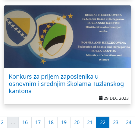
Konkurs za prijem zaposlenika u
osnovnim i srednjim školama Tuzlanskog
kantona
29 DEC 2023
2
...
16
17
18
19
20
21
22
23
24