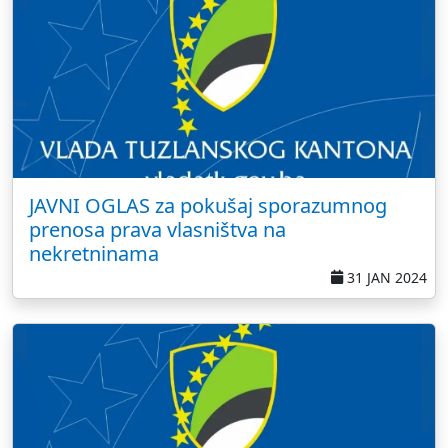
JAVNI OGLAS za pokušaj sporazumnog
prenosa prava vlasništva na
nekretninama
31 JAN 2024