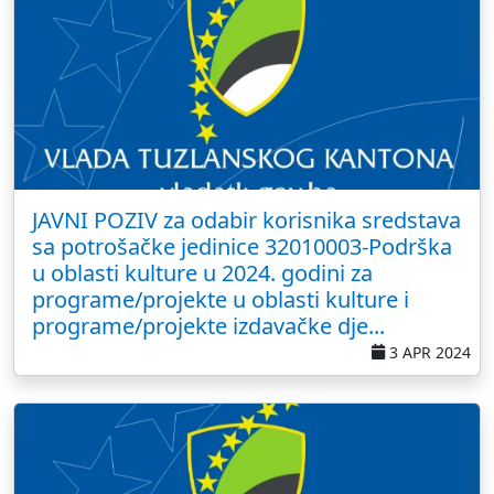
JAVNI POZIV za odabir korisnika sredstava
sa potrošačke jedinice 32010003-Podrška
u oblasti kulture u 2024. godini za
programe/projekte u oblasti kulture i
programe/projekte izdavačke dje...
3 APR 2024