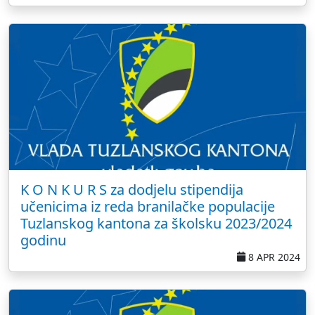
K O N K U R S za dodjelu stipendija
učenicima iz reda branilačke populacije
Tuzlanskog kantona za školsku 2023/2024
godinu
8 APR 2024