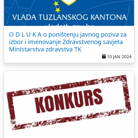
O D L U K A o poništenju javnog poziva za
izbor i imenovanje Zdravstvenog savjeta
Ministarstva zdravstva TK
10 JAN 2024