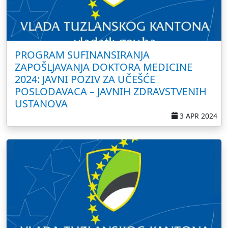
PROGRAM SUFINANSIRANJA
ZAPOŠLJAVANJA DOKTORA MEDICINE
2024: JAVNI POZIV ZA UČEŠĆE
POSLODAVACA – JAVNIH ZDRAVSTVENIH
USTANOVA
3 APR 2024