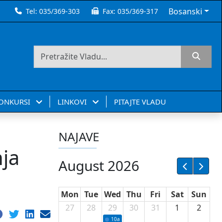
Bosanski
Tel:
035/369-303
Fax:
035/369-317
KONKURSI
LINKOVI
PITAJTE VLADU
NAJAVE
nja
August 2026
Mon
Tue
Wed
Thu
Fri
Sat
Sun
27
28
29
30
31
1
2
10a
Potpisivanje ugovora sa neprofitnim or