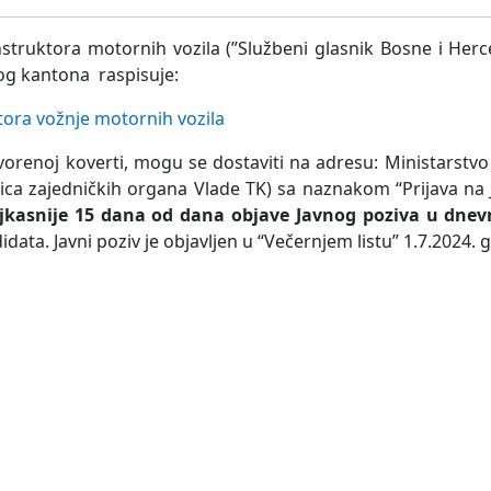
instruktora motornih vozila (”Službeni glasnik Bosne i Her
kog kantona raspisuje:
ktora vožnje motornih vozila
vorenoj koverti, mogu se dostaviti na adresu: Ministarstvo
nica zajedničkih organa Vlade TK) sa naznakom “Prijava na 
jkasnije 15 dana od dana objave Javnog poziva u dnev
ta. Javni poziv je objavljen u “Večernjem listu” 1.7.2024. 