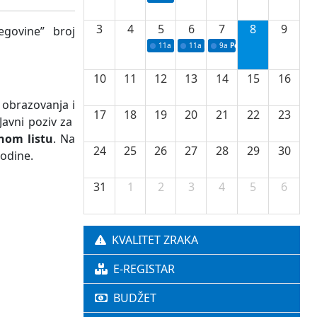
3
4
5
6
7
8
9
cegovine” broj
11a
Potpisivanje ugovora o stipendijama za 
11a
Podrška razvoju vodne infrastr
9a
Početak izgradnje nove f
10
11
12
13
14
15
16
 obrazovanja i
17
18
19
20
21
22
23
Javni poziv za
nom listu
. Na
24
25
26
27
28
29
30
godine.
31
1
2
3
4
5
6
KVALITET ZRAKA
E-REGISTAR
BUDŽET