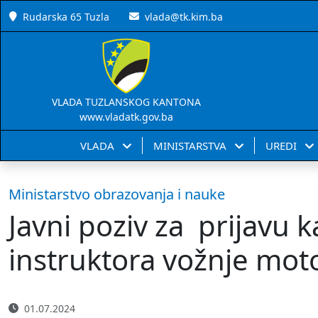
Rudarska 65 Tuzla
vlada@tk.kim.ba
VLADA TUZLANSKOG KANTONA
www.vladatk.gov.ba
VLADA
MINISTARSTVA
UREDI
Ministarstvo obrazovanja i nauke
Javni poziv za prijavu k
instruktora vožnje moto
01.07.2024