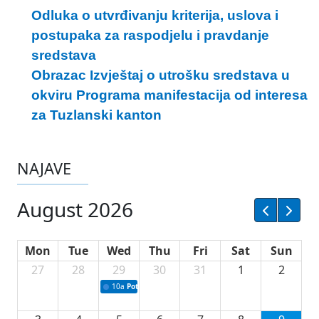
Odluka o utvrđivanju kriterija, uslova i
postupaka za raspodjelu i pravdanje
sredstava
Obrazac Izvještaj o utrošku sredstava u
okviru Programa manifestacija od interesa
za Tuzlanski kanton
NAJAVE
August 2026
Mon
Tue
Wed
Thu
Fri
Sat
Sun
27
28
29
30
31
1
2
10a
Potpisivanje ugovora sa neprofitnim organizacijama