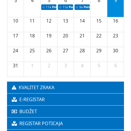
3
4
5
6
7
8
9
11a
Potpisivanje ugovora o stipendijama za srednjoškolce
11a
Podrška razvoju vodne infrastrukture u Tu
9a
Početak izgradnje nove fiskultur
10
11
12
13
14
15
16
17
18
19
20
21
22
23
24
25
26
27
28
29
30
31
1
2
3
4
5
6
KVALITET ZRAKA
E-REGISTAR
BUDŽET
REGISTAR POTICAJA