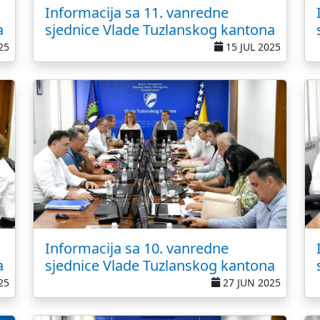
Informacija sa 11. vanredne
a
sjednice Vlade Tuzlanskog kantona
25
15 JUL 2025
Informacija sa 10. vanredne
a
sjednice Vlade Tuzlanskog kantona
25
27 JUN 2025