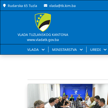
Rudarska 65 Tuzla
vlada@tk.kim.ba
VLADA TUZLANSKOG KANTONA
www.vladatk.gov.ba
VLADA
MINISTARSTVA
UREDI