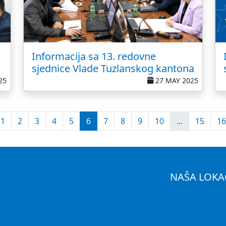
Informacija sa 13. redovne
sjednice Vlade Tuzlanskog kantona
25
27 MAY 2025
1
2
3
4
5
6
7
8
9
10
...
15
16
NAŠA LOKA