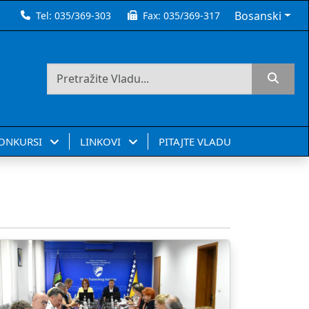
Bosanski
Tel:
035/369-303
Fax:
035/369-317
KONKURSI
LINKOVI
PITAJTE VLADU