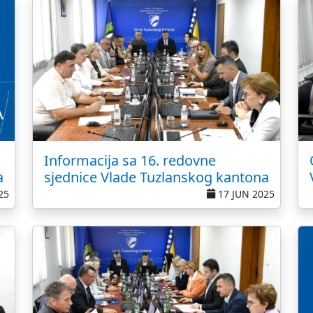
Informacija sa 16. redovne
a
sjednice Vlade Tuzlanskog kantona
25
17 JUN 2025