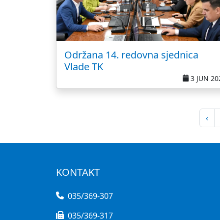
Održana 14. redovna sjednica
Vlade TK
3 JUN 20
‹
KONTAKT
035/369-307
035/369-317