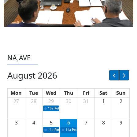
NAJAVE
August 2026
Mon
Tue
Wed
Thu
Fri
Sat
Sun
27
28
29
30
31
1
2
10a
Potpisivanje ugovora sa neprofitnim organizacijama
3
4
5
6
7
8
9
11a
Potpisivanje ugovora o stipendijama za srednjoškolce
11a
Podrška razvoju vodne infrastrukture u Tu