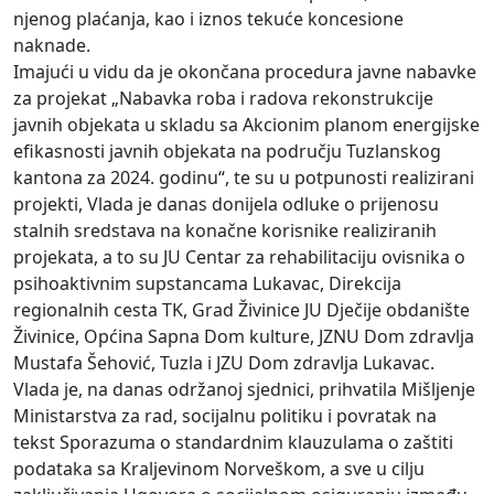
njenog plaćanja, kao i iznos tekuće koncesione
naknade.
Imajući u vidu da je okončana procedura javne nabavke
za projekat „Nabavka roba i radova rekonstrukcije
javnih objekata u skladu sa Akcionim planom energijske
efikasnosti javnih objekata na području Tuzlanskog
kantona za 2024. godinu“, te su u potpunosti realizirani
projekti, Vlada je danas donijela odluke o prijenosu
stalnih sredstava na konačne korisnike realiziranih
projekata, a to su JU Centar za rehabilitaciju ovisnika o
psihoaktivnim supstancama Lukavac, Direkcija
regionalnih cesta TK, Grad Živinice JU Dječije obdanište
Živinice, Općina Sapna Dom kulture, JZNU Dom zdravlja
Mustafa Šehović, Tuzla i JZU Dom zdravlja Lukavac.
Vlada je, na danas održanoj sjednici, prihvatila Mišljenje
Ministarstva za rad, socijalnu politiku i povratak na
tekst Sporazuma o standardnim klauzulama o zaštiti
podataka sa Kraljevinom Norveškom, a sve u cilju