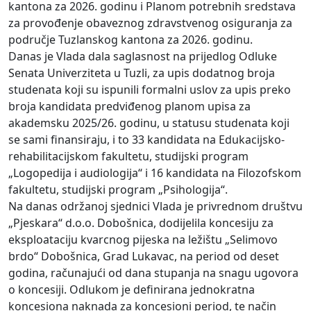
kantona za 2026. godinu i Planom potrebnih sredstava
za provođenje obaveznog zdravstvenog osiguranja za
područje Tuzlanskog kantona za 2026. godinu.
Danas je Vlada dala saglasnost na prijedlog Odluke
Senata Univerziteta u Tuzli, za upis dodatnog broja
studenata koji su ispunili formalni uslov za upis preko
broja kandidata predviđenog planom upisa za
akademsku 2025/26. godinu, u statusu studenata koji
se sami finansiraju, i to 33 kandidata na Edukacijsko-
rehabilitacijskom fakultetu, studijski program
„Logopedija i audiologija“ i 16 kandidata na Filozofskom
fakultetu, studijski program „Psihologija“.
Na danas održanoj sjednici Vlada je privrednom društvu
„Pjeskara“ d.o.o. Dobošnica, dodijelila koncesiju za
eksploataciju kvarcnog pijeska na ležištu „Selimovo
brdo“ Dobošnica, Grad Lukavac, na period od deset
godina, računajući od dana stupanja na snagu ugovora
o koncesiji. Odlukom je definirana jednokratna
koncesiona naknada za koncesioni period, te način