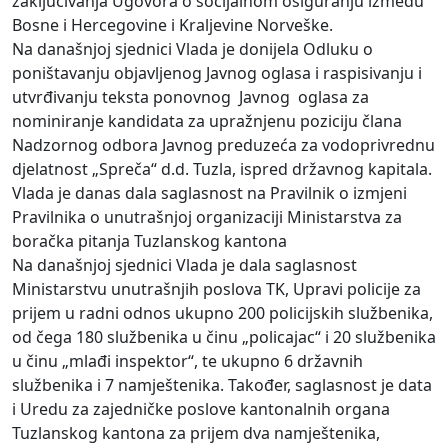
zaključivanja Ugovora o socijalnom osiguranju između
Bosne i Hercegovine i Kraljevine Norveške.
Na današnjoj sjednici Vlada je donijela Odluku o
poništavanju objavljenog Javnog oglasa i raspisivanju i
utvrđivanju teksta ponovnog Javnog oglasa za
nominiranje kandidata za upražnjenu poziciju člana
Nadzornog odbora Javnog preduzeća za vodoprivrednu
djelatnost „Spreča“ d.d. Tuzla, ispred državnog kapitala.
Vlada je danas dala saglasnost na Pravilnik o izmjeni
Pravilnika o unutrašnjoj organizaciji Ministarstva za
boračka pitanja Tuzlanskog kantona
Na današnjoj sjednici Vlada je dala saglasnost
Ministarstvu unutrašnjih poslova TK, Upravi policije za
prijem u radni odnos ukupno 200 policijskih službenika,
od čega 180 službenika u činu „policajac“ i 20 službenika
u činu „mlađi inspektor“, te ukupno 6 državnih
službenika i 7 namještenika. Također, saglasnost je data
i Uredu za zajedničke poslove kantonalnih organa
Tuzlanskog kantona za prijem dva namještenika,