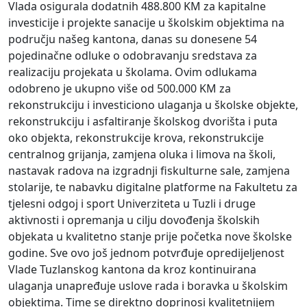
Vlada osigurala dodatnih 488.800 KM za kapitalne
investicije i projekte sanacije u školskim objektima na
području našeg kantona, danas su donesene 54
pojedinačne odluke o odobravanju sredstava za
realizaciju projekata u školama. Ovim odlukama
odobreno je ukupno više od 500.000 KM za
rekonstrukciju i investiciono ulaganja u školske objekte,
rekonstrukciju i asfaltiranje školskog dvorišta i puta
oko objekta, rekonstrukcije krova, rekonstrukcije
centralnog grijanja, zamjena oluka i limova na školi,
nastavak radova na izgradnji fiskulturne sale, zamjena
stolarije, te nabavku digitalne platforme na Fakultetu za
tjelesni odgoj i sport Univerziteta u Tuzli i druge
aktivnosti i opremanja u cilju dovođenja školskih
objekata u kvalitetno stanje prije početka nove školske
godine. Sve ovo još jednom potvrđuje opredijeljenost
Vlade Tuzlanskog kantona da kroz kontinuirana
ulaganja unapređuje uslove rada i boravka u školskim
objektima. Time se direktno doprinosi kvalitetnijem