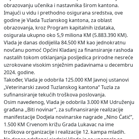
obrazovanju učenika i nastavnika širom kantona.
Imajući u vidu i prethodno osigurana sredstva, ove
godine je Vlada Tuzlanskog kantona, za oblast
obrazovanja, kroz Program kapitalnih izdataka,
osigurala ukupno oko 5,9 miliona KM (5.883.390 KM).
Vlada je danas dodijelila 84.500 KM kao jednokratnu
novčanu pomoć Općini Kladanj za finansiranje rashoda
nastalih tokom otklanjanja posljedica prirodne nesreće
uzrokovane visokim snježnim padavinama u decembru
2024. godine.
Također, Vlada je odobrila 125.000 KM Javnoj ustanovi
„Veterinarski zavod Tuzlanskog kantona“ Tuzla za
sufinansiranje tekućih troškova poslovanja.
Osim navedenog, Vlada je odobrila 3.000 KM Udruženju
građana ,,Biti novinar”, za sufinansiranje realizacije
manifestacije Dodjela novinarske nagrade ,,Nino Ćatić”,
1.500 KM Crvenom križu Grada Lukavac na ime
troškova organizacije i realizacije 12. kampa mladih.