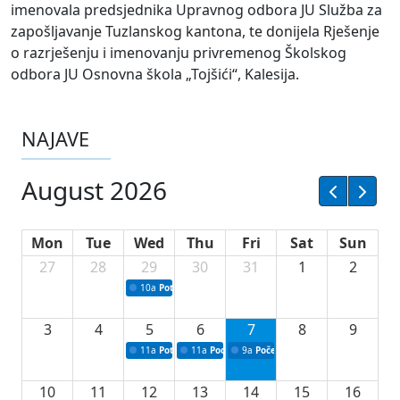
imenovala predsjednika Upravnog odbora JU Služba za
zapošljavanje Tuzlanskog kantona, te donijela Rješenje
o razrješenju i imenovanju privremenog Školskog
odbora JU Osnovna škola „Tojšići“, Kalesija.
NAJAVE
August 2026
Mon
Tue
Wed
Thu
Fri
Sat
Sun
27
28
29
30
31
1
2
10a
Potpisivanje ugovora sa neprofitnim organizacijama
3
4
5
6
7
8
9
11a
Potpisivanje ugovora o stipendijama za srednjoškolce
11a
Podrška razvoju vodne infrastrukture u Tu
9a
Početak izgradnje nove fiskultur
10
11
12
13
14
15
16