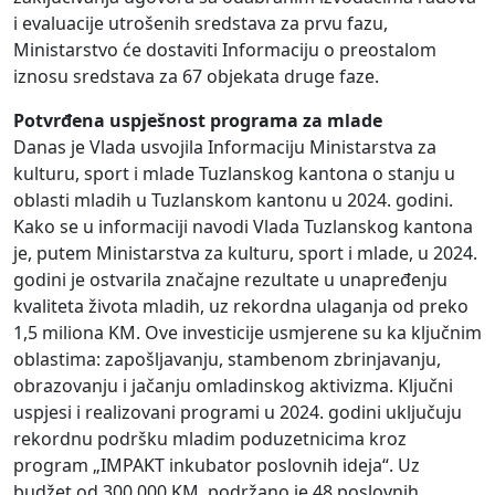
i evaluacije utrošenih sredstava za prvu fazu,
Ministarstvo će dostaviti Informaciju o preostalom
iznosu sredstava za 67 objekata druge faze.
Potvrđena uspješnost programa za mlade
Danas je Vlada usvojila Informaciju Ministarstva za
kulturu, sport i mlade Tuzlanskog kantona o stanju u
oblasti mladih u Tuzlanskom kantonu u 2024. godini.
Kako se u informaciji navodi Vlada Tuzlanskog kantona
je, putem Ministarstva za kulturu, sport i mlade, u 2024.
godini je ostvarila značajne rezultate u unapređenju
kvaliteta života mladih, uz rekordna ulaganja od preko
1,5 miliona KM. Ove investicije usmjerene su ka ključnim
oblastima: zapošljavanju, stambenom zbrinjavanju,
obrazovanju i jačanju omladinskog aktivizma. Ključni
uspjesi i realizovani programi u 2024. godini uključuju
rekordnu podršku mladim poduzetnicima kroz
program „IMPAKT inkubator poslovnih ideja“. Uz
budžet od 300.000 KM, podržano je 48 poslovnih