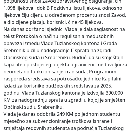
potpunosti snosi Zavod zdravstvenog osiguranja, čini
1.098 lijekova i dok B Pozitivnu listu lijekova, odnosno
lijekove čiju cijenu u određenom procentu snosi Zavod,
a dio cijene plaćaju korisnici, čine 45 lijekova.
Na danas održanoj sjednici Vlada je dala saglasnost na
tekst Protokola o načinu regulisanja međusobnih
obaveza između Vlade Tuzlanskog kantona i Grada
Srebrenik u cilju nadogradnje II sprata na zgradi
Općinskog suda u Srebreniku. Budući da su smještajni
kapaciteti postojećeg objekta ograničeni i nedovoljni za
neometano funkcionisanje i rad suda, Programom
rasporeda sredstava sa potrošačke jedinice Kapitalni
izdaci za korisnike budžetskih sredstava za 2025.
godinu, Vlada Tuzlanskog kantona je izdvojila 390.000
KM za nadogradnju sprata u zgradi u kojoj je smješten
Općinski sud u Srebreniku.
Vlada je danas odobrila 249 KM po jednom studentu
mjesečno za subvencioniranje troškova ishrane i
smještaja redovnih studenata sa područja Tuzlanskog