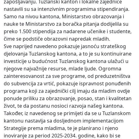
zapošljavanju. Tuzlanski kanton i lokalne zajednice
nastavili su sa intenzivnim programima stipendiranja.
Samo na nivou kantona, Ministarstvo obrazovanja i
nauke te Ministarstvo za boračka pitanja dodijelila su
preko 1.500 stipendija za nadarene učenike i studente,
čime se podstiče obrazovni napredak mladih.
Sve naprijed navedeno pokazuje jasnoću strateškog
djelovanja Tuzlanskog kantona, a to je su kontinuirane
investicije u budućnost Tuzlanskog kantona ulažući u
njegove najvažnije resurse, mlade ljude. Ogromna
zainteresovanost za sve programe, od preduzetništva
do subvencija za vrtić, pokazuje ispravnost ponuđenih
programa koji za zajednički cilj imaju da mladim ovdje
ponude priliku za obrazovanje, posao, stan i kvalitetan
život, te da postanu nosioci razvoja našeg kantona.
Također, iz navedenog se primijeti da se u Tuzlanskom
kantonu nastavlja sa dosljednom implementacijom
Strategije prema mladima, te je planirano i njeno
inoviranje za period 2025-2034. godine, kako bi se