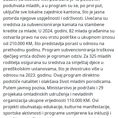
poduhvata mladih, a u program su se, po prvi put,
uključile sve lokalne zajednice kantona, što je jasna
potvrda njegove uspješnosti i održivosti. Uvećana su
sredstva za subvencioniranje kamata na stambene
kredite za mlade. U 2024. godini, 82 mlada građanina su
ostvarila pravo na ovu vrstu podrške u ukupnom iznosu
od 210.000 KM, što predstavlja porast u odnosu na
prethodnu godinu. Program subvencioniranja troškova
dječijeg vrtića doživio je ogroman odziv. Za 325 mladih
roditelja osigurana su sredstva za smještaj djece u
predškolskim ustanovama, što je dvostruko više u
odnosu na 2023. godinu. Ovaj program direktno
podstiče natalitet i olakšava život mladim porodicama.
Putem javnog poziva, Ministarstvo je podržalo i 29
projekata omladinskih udruženja i nevladinih
organizacija ukupne vrijednosti 110.000 KM. Ovi
projekti obuhvataju edukacije, kulturne manifestacije,
sportske aktivnosti i programe usmjerene ka inkluziji i