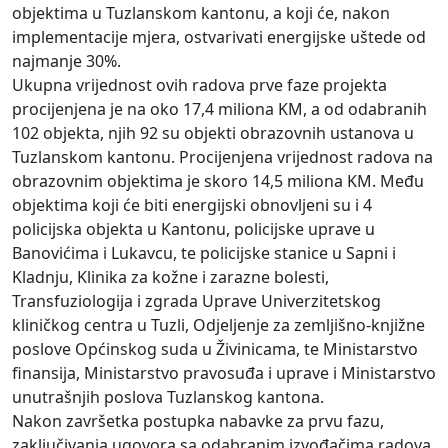
objektima u Tuzlanskom kantonu, a koji će, nakon
implementacije mjera, ostvarivati energijske uštede od
najmanje 30%.
Ukupna vrijednost ovih radova prve faze projekta
procijenjena je na oko 17,4 miliona KM, a od odabranih
102 objekta, njih 92 su objekti obrazovnih ustanova u
Tuzlanskom kantonu. Procijenjena vrijednost radova na
obrazovnim objektima je skoro 14,5 miliona KM. Među
objektima koji će biti energijski obnovljeni su i 4
policijska objekta u Kantonu, policijske uprave u
Banovićima i Lukavcu, te policijske stanice u Sapni i
Kladnju, Klinika za kožne i zarazne bolesti,
Transfuziologija i zgrada Uprave Univerzitetskog
kliničkog centra u Tuzli, Odjeljenje za zemljišno-knjižne
poslove Općinskog suda u Živinicama, te Ministarstvo
finansija, Ministarstvo pravosuđa i uprave i Ministarstvo
unutrašnjih poslova Tuzlanskog kantona.
Nakon završetka postupka nabavke za prvu fazu,
zaključivanja ugovora sa odabranim izvođačima radova