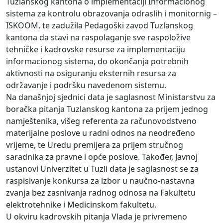
Tuzlanskog kantona o implementaciji Informacionog
sistema za kontrolu obrazovanja odraslih i monitornig –
ISKOOM, te zadužila Pedagoški zavod Tuzlanskog
kantona da stavi na raspolaganje sve raspoložive
tehničke i kadrovske resurse za implementaciju
informacionog sistema, do okončanja potrebnih
aktivnosti na osiguranju eksternih resursa za
održavanje i podršku navedenom sistemu.
Na današnjoj sjednici data je saglasnost Ministarstvu za
boračka pitanja Tuzlanskog kantona za prijem jednog
namještenika, višeg referenta za računovodstveno
materijalne poslove u radni odnos na neodređeno
vrijeme, te Uredu premijera za prijem stručnog
saradnika za pravne i opće poslove. Također, Javnoj
ustanovi Univerzitet u Tuzli data je saglasnost se za
raspisivanje konkursa za izbor u naučno-nastavna
zvanja bez zasnivanja radnog odnosa na Fakultetu
elektrotehnike i Medicinskom fakultetu.
U okviru kadrovskih pitanja Vlada je privremeno