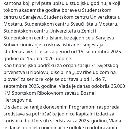
kantona koji prvi puta upisuju studijsku godinu, a koji
tokom akademske godine borave u Studentskom
centru u Sarajevu, Studentskom centru Univerziteta u
Mostaru, Studentskom centru Sveučilišta u Mostaru,
Studentskom centru Univerziteta u Zenici i
Studentskom centru Islamske zajednice u Sarajevu.
Subvencioniranje troškova ishrane i smještaja
studenata vršit će se za period od 15. septembra 2025.
godine do 15. jula 2026. godine.
Kao finansijska podršku za organizaciju 71 Svjetskog
prvenstva u ribolovu, disciplina „Lov ribe udicom na
plovak“ za seniore koje se održava u od 1. do 7.
septembra 2025. godine, Vlada je danas odobrila 35.000
KM Sportskom Ribolovnom savezu Bosne i
Hercegovine.
U skladu sa ranije donesenim Programom rasporeda
sredstava sa potrošačke jedinice Kapitalni izdaci za
korisnike budžetskih sredstava za 2025. godinu, Vlada
je danas donijela pojedinačne odluke o odobravanju