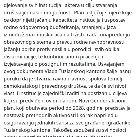
djelovanje svih institucija i aktera u cilju stvaranja
društva jednakih mogućnosti. Plan uključuje mjere koje
će doprinijeti jačanju kapaciteta institucija i uspostavi
rodno odgovornog budžetiranja, smanjenju jaza
između žena i muškaraca na tržištu rada, unapređenju
obrazovnog sistema u pravcu rodne ravnopravnosti,
jačanju borbe protiv nasilja u porodici i svih oblika
diskriminacije, te kontinuiranom praćenju i
izvještavanju o postignutim rezultatima. Usvajanjem
ovog dokumenta Vlada Tuzlanskog kantona šalje jasnu
poruku da je stvarna ravnopravnost spolova temelj
demokratskog i pravednog društva, te da će svi nivoi
vlasti i institucije zajednički raditi na postizanju ciljeva
koji su predviđeni ovim planom. Novi Gender akcioni
plan, koji obuhvata period do 2028. godine, predstavlja
nastavak prethodnih aktivnosti i korak naprijed u
osiguravanju jednakih šansi za sve građane i građanke
Tuzlanskog kantona. Također, zaduženi su svi nosioci