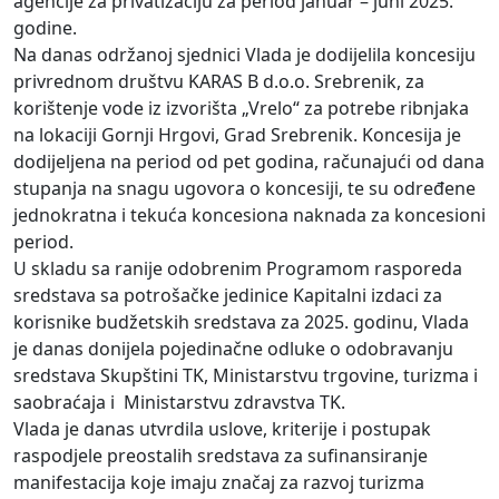
agencije za privatizaciju za period januar – juni 2025.
godine.
Na danas održanoj sjednici Vlada je dodijelila koncesiju
privrednom društvu KARAS B d.o.o. Srebrenik, za
korištenje vode iz izvorišta „Vrelo“ za potrebe ribnjaka
na lokaciji Gornji Hrgovi, Grad Srebrenik. Koncesija je
dodijeljena na period od pet godina, računajući od dana
stupanja na snagu ugovora o koncesiji, te su određene
jednokratna i tekuća koncesiona naknada za koncesioni
period.
U skladu sa ranije odobrenim Programom rasporeda
sredstava sa potrošačke jedinice Kapitalni izdaci za
korisnike budžetskih sredstava za 2025. godinu, Vlada
je danas donijela pojedinačne odluke o odobravanju
sredstava Skupštini TK, Ministarstvu trgovine, turizma i
saobraćaja i Ministarstvu zdravstva TK.
Vlada je danas utvrdila uslove, kriterije i postupak
raspodjele preostalih sredstava za sufinansiranje
manifestacija koje imaju značaj za razvoj turizma