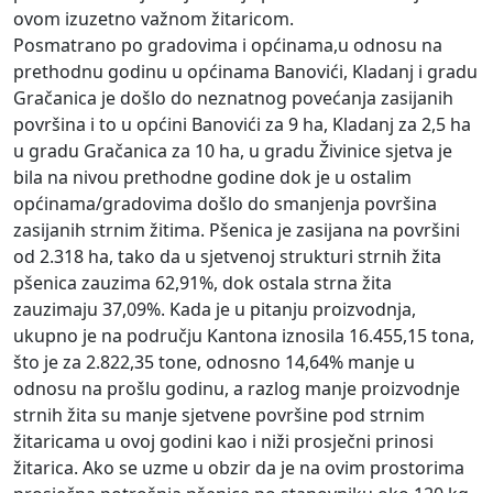
ovom izuzetno važnom žitaricom.
Posmatrano po gradovima i općinama,u odnosu na
prethodnu godinu u općinama Banovići, Kladanj i gradu
Gračanica je došlo do neznatnog povećanja zasijanih
površina i to u općini Banovići za 9 ha, Kladanj za 2,5 ha
u gradu Gračanica za 10 ha, u gradu Živinice sjetva je
bila na nivou prethodne godine dok je u ostalim
općinama/gradovima došlo do smanjenja površina
zasijanih strnim žitima. Pšenica je zasijana na površini
od 2.318 ha, tako da u sjetvenoj strukturi strnih žita
pšenica zauzima 62,91%, dok ostala strna žita
zauzimaju 37,09%. Kada je u pitanju proizvodnja,
ukupno je na području Kantona iznosila 16.455,15 tona,
što je za 2.822,35 tone, odnosno 14,64% manje u
odnosu na prošlu godinu, a razlog manje proizvodnje
strnih žita su manje sjetvene površine pod strnim
žitaricama u ovoj godini kao i niži prosječni prinosi
žitarica. Ako se uzme u obzir da je na ovim prostorima