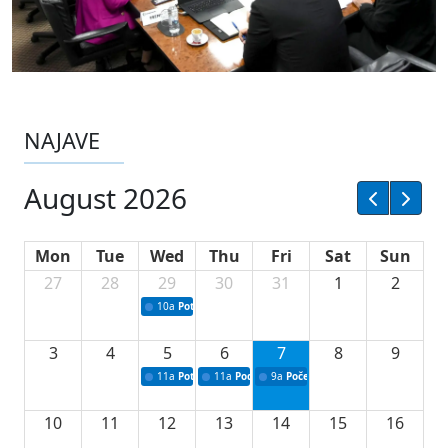
NAJAVE
August 2026
Mon
Tue
Wed
Thu
Fri
Sat
Sun
27
28
29
30
31
1
2
10a
Potpisivanje ugovora sa neprofitnim organizacijama
3
4
5
6
7
8
9
11a
Potpisivanje ugovora o stipendijama za srednjoškolce
11a
Podrška razvoju vodne infrastrukture u Tu
9a
Početak izgradnje nove fiskultur
10
11
12
13
14
15
16