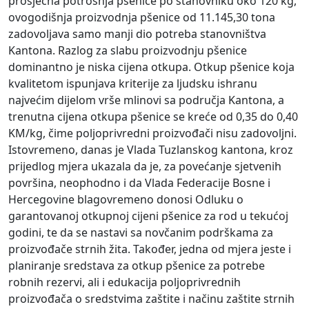
prosječna potrošnja pšenice po stanovniku oko 120 kg,
ovogodišnja proizvodnja pšenice od 11.145,30 tona
zadovoljava samo manji dio potreba stanovništva
Kantona. Razlog za slabu proizvodnju pšenice
dominantno je niska cijena otkupa. Otkup pšenice koja
kvalitetom ispunjava kriterije za ljudsku ishranu
najvećim dijelom vrše mlinovi sa područja Kantona, a
trenutna cijena otkupa pšenice se kreće od 0,35 do 0,40
KM/kg, čime poljoprivredni proizvođači nisu zadovoljni.
Istovremeno, danas je Vlada Tuzlanskog kantona, kroz
prijedlog mjera ukazala da je, za povećanje sjetvenih
površina, neophodno i da Vlada Federacije Bosne i
Hercegovine blagovremeno donosi Odluku o
garantovanoj otkupnoj cijeni pšenice za rod u tekućoj
godini, te da se nastavi sa novčanim podrškama za
proizvođače strnih žita. Također, jedna od mjera jeste i
planiranje sredstava za otkup pšenice za potrebe
robnih rezervi, ali i edukacija poljoprivrednih
proizvođača o sredstvima zaštite i načinu zaštite strnih