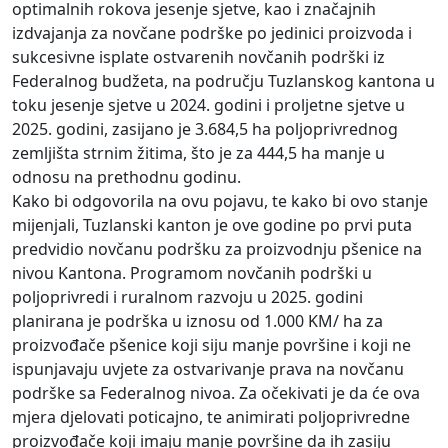
optimalnih rokova jesenje sjetve, kao i značajnih
izdvajanja za novčane podrške po jedinici proizvoda i
sukcesivne isplate ostvarenih novčanih podrški iz
Federalnog budžeta, na području Tuzlanskog kantona u
toku jesenje sjetve u 2024. godini i proljetne sjetve u
2025. godini, zasijano je 3.684,5 ha poljoprivrednog
zemljišta strnim žitima, što je za 444,5 ha manje u
odnosu na prethodnu godinu.
Kako bi odgovorila na ovu pojavu, te kako bi ovo stanje
mijenjali, Tuzlanski kanton je ove godine po prvi puta
predvidio novčanu podršku za proizvodnju pšenice na
nivou Kantona. Programom novčanih podrški u
poljoprivredi i ruralnom razvoju u 2025. godini
planirana je podrška u iznosu od 1.000 KM/ ha za
proizvođače pšenice koji siju manje površine i koji ne
ispunjavaju uvjete za ostvarivanje prava na novčanu
podrške sa Federalnog nivoa. Za očekivati je da će ova
mjera djelovati poticajno, te animirati poljoprivredne
proizvođače koji imaju manje površine da ih zasiju