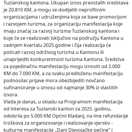
Tuzlanskog kantona. Ukupan iznos preostalih sredstava
je 20.810 KM, a mogu se dodijeliti neprofitnim
organizacijama i udruženjima koja se bave promocijom
i razvojem turizma, za organizaciju manifestacija koje
imaju značaj za razvoj turizma Tuzlanskog kantona i
koje će se realizovati isključivo na području Kantona u
zadnjem kvartalu 2025.godine i čija realizacija će
poticati razvoj održivog turizma u Kantonu ili
unaprijediti konkurentnost turizma Kantona. Sredstva
za pojedinačnu manifestaciju mogu iznositi od 2.000
KM do 7.000 KM, a za svaku predloženu manifestaciju
podnosilac prijave mora obezbijediti novčano
sufinansiranje u iznosu od najmanje 30% iz vlastitih
izvora.
Vlada je danas, u skladu sa Programom manifestacija
od interesa za Tuzlanski kanton za 2025. godinu,
odobrila po 5.000 KM Općini Kladanj, na ime refundacije
troškova za organizovanje i realizovanje vjersko -
kulturne manifestacije „Dani Djevojačke pećine“ i