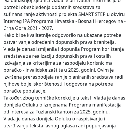
Na današnjoj sjednici Vlada je prihvatila Informaciju o
potrebi obezbjeđenja dodatnih sredstava za
sufinansiranje aktivnosti projekta SMART STEP u okviru
Interreg IPA Programa Hrvatska - Bosna i Hercegovina -
Crna Gora 2021 - 2027.
Kako bi se kvalitetnije odgovorilo na ukazane potrebe i
ostvarivanje određenih dopunskih prava branitelja,
Vlada je danas izmijenila i dopunila Program korištenja
sredstava za realizaciju dopunskih prava i ostalih
izdvajanja sa kriterijima za raspodjelu korisnicima
boračko - invalidske zaštite u 2025. godini. Ovim je
izvršena preraspodjela ranije planiranih sredstava radi
njihove bolje iskorištenosti i odgovora na potrebe
boračke populacije.
Također, zbog tehničke korekcije u tekst, Vlada je danas
donijela Odluku o izmjenama Programa manifestacija
od interesa za Tuzlanski kanton za 2025. godinu.
Vlada je danas donijela Odluku o raspisivanju i
utvrđivanju teksta Javnog oglasa radi popunjavanja