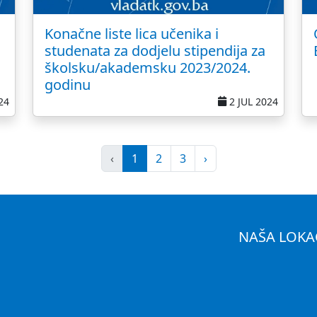
Konačne liste lica učenika i
studenata za dodjelu stipendija za
školsku/akademsku 2023/2024.
godinu
24
2 JUL 2024
‹
1
2
3
›
NAŠA LOKA