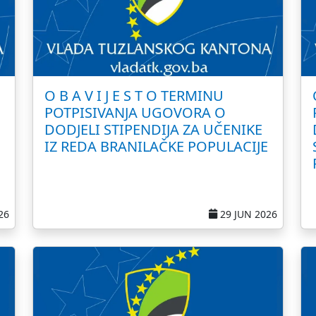
O B A V I J E S T O TERMINU
POTPISIVANJA UGOVORA O
DODJELI STIPENDIJA ZA UČENIKE
IZ REDA BRANILAČKE POPULACIJE
26
29 JUN 2026