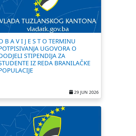
O B A V I J E S T O TERMINU
POTPISIVANJA UGOVORA O
DODJELI STIPENDIJA ZA
STUDENTE IZ REDA BRANILAČKE
POPULACIJE
29 JUN 2026