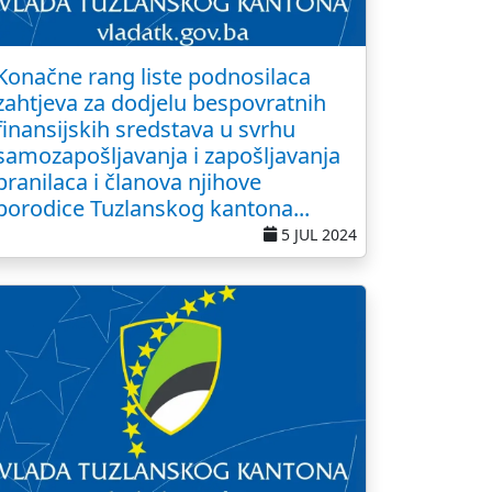
Konačne rang liste podnosilaca
zahtjeva za dodjelu bespovratnih
finansijskih sredstava u svrhu
samozapošljavanja i zapošljavanja
branilaca i članova njihove
porodice Tuzlanskog kantona...
5 JUL 2024