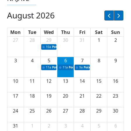
August 2026
Mon
Tue
Wed
Thu
Fri
Sat
Sun
27
28
29
30
31
1
2
10a
Potpisivanje ugovora sa neprofitnim organizacijama
3
4
5
6
7
8
9
11a
Potpisivanje ugovora o stipendijama za srednjoškolce
11a
Podrška razvoju vodne infrastrukture u Tu
9a
Početak izgradnje nove fiskultur
10
11
12
13
14
15
16
17
18
19
20
21
22
23
24
25
26
27
28
29
30
31
1
2
3
4
5
6