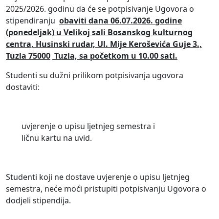
2025/2026. godinu da će se potpisivanje Ugovora o
stipendiranju
obaviti dana 06.07.2026. godine
(ponedeljak) u Velikoj sali Bosanskog kulturnog
centra,
Husinski rudar,
Ul.
Mije Keroševića Guje 3.,
Tuzla 75000
Tuzla, sa početkom u 10.00 sati.
Studenti su dužni prilikom potpisivanja ugovora
dostaviti:
uvjerenje o upisu ljetnjeg semestra i
ličnu kartu na uvid.
Studenti koji ne dostave uvjerenje o upisu ljetnjeg
semestra, neće moći pristupiti potpisivanju Ugovora o
dodjeli stipendija.