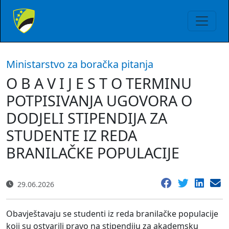
Ministarstvo za boračka pitanja
O B A V I J E S T O TERMINU
POTPISIVANJA UGOVORA O
DODJELI STIPENDIJA ZA
STUDENTE IZ REDA
BRANILAČKE POPULACIJE
29.06.2026
Obavještavaju se studenti iz reda branilačke populacije
koji su ostvarili pravo na stipendiju za akademsku