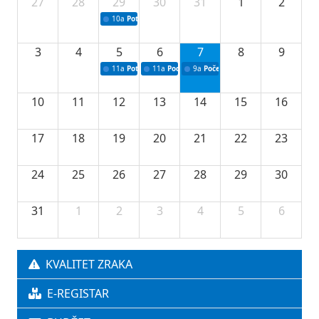
27
28
29
30
31
1
2
10a
Potpisivanje ugovora sa neprofitnim organizacijama
3
4
5
6
7
8
9
11a
Potpisivanje ugovora o stipendijama za srednjoškolce
11a
Podrška razvoju vodne infrastrukture u Tu
9a
Početak izgradnje nove fiskultur
10
11
12
13
14
15
16
17
18
19
20
21
22
23
24
25
26
27
28
29
30
31
1
2
3
4
5
6
KVALITET ZRAKA
E-REGISTAR