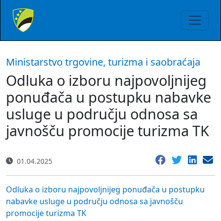
Ministarstvo trgovine, turizma i saobraćaja
Odluka o izboru najpovoljnijeg
ponuđača u postupku nabavke
usluge u području odnosa sa
javnošču promocije turizma TK
01.04.2025
Odluka o izboru najpovoljnijeg ponuđača u postupku
nabavke usluge u području odnosa sa javnošču
promocije turizma TK