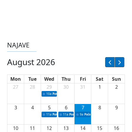
NAJAVE
August 2026
Mon
Tue
Wed
Thu
Fri
Sat
Sun
27
28
29
30
31
1
2
10a
Potpisivanje ugovora sa neprofitnim organizacijama
3
4
5
6
7
8
9
11a
Potpisivanje ugovora o stipendijama za srednjoškolce
11a
Podrška razvoju vodne infrastrukture u Tu
9a
Početak izgradnje nove fiskultur
10
11
12
13
14
15
16