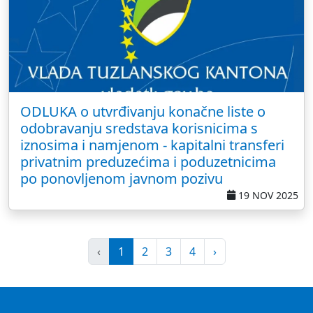
ODLUKA o utvrđivanju konačne liste o
odobravanju sredstava korisnicima s
iznosima i namjenom - kapitalni transferi
privatnim preduzećima i poduzetnicima
po ponovljenom javnom pozivu
19 NOV 2025
‹
1
2
3
4
›