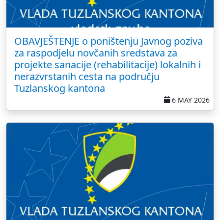
OBAVJEŠTENJE o poništenju Javnog poziva
za raspodjelu novčanih sredstava za
projekte sanacije (rehabilitacije) lokalnih i
nerazvrstanih cesta na području
Tuzlanskog kantona
6 MAY 2026