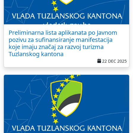
Preliminarna lista aplikanata po Javnom
pozivu za sufinansiranje manifestacija
koje imaju značaj za razvoj turizma
Tuzlanskog kantona
22 DEC 2025