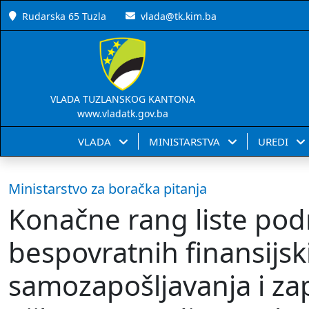
Rudarska 65 Tuzla
vlada@tk.kim.ba
VLADA TUZLANSKOG KANTONA
www.vladatk.gov.ba
VLADA
MINISTARSTVA
UREDI
Ministarstvo za boračka pitanja
Konačne rang liste pod
bespovratnih finansijsk
samozapošljavanja i zap