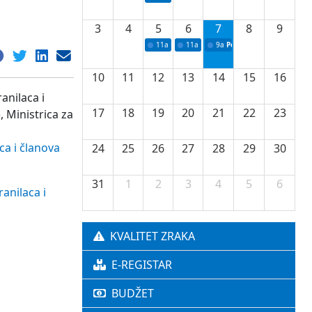
3
4
5
6
7
8
9
11a
Potpisivanje ugovora o stipendijama za 
11a
Podrška razvoju vodne infrastr
9a
Početak izgradnje nove f
10
11
12
13
14
15
16
anilaca i
17
18
19
20
21
22
23
 Ministrica za
ca i članova
24
25
26
27
28
29
30
31
1
2
3
4
5
6
anilaca i
KVALITET ZRAKA
E-REGISTAR
BUDŽET