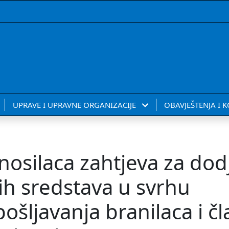
UPRAVE I UPRAVNE ORGANIZACIJE
OBAVJEŠTENJA I 
nosilaca zahtjeva za dod
ih sredstava u svrhu
ošljavanja branilaca i č