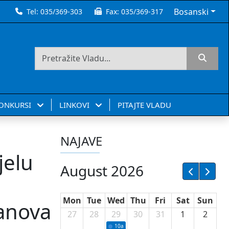
Bosanski
Tel:
035/369-303
Fax:
035/369-317
KONKURSI
LINKOVI
PITAJTE VLADU
NAJAVE
jelu
August 2026
Mon
Tue
Wed
Thu
Fri
Sat
Sun
lanova
27
28
29
30
31
1
2
10a
Potpisivanje ugovora sa neprofitnim or