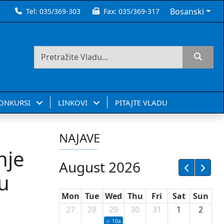
Bosanski
Tel:
035/369-303
Fax:
035/369-317
KONKURSI
LINKOVI
PITAJTE VLADU
NAJAVE
nje
August 2026
nu
Mon
Tue
Wed
Thu
Fri
Sat
Sun
27
28
29
30
31
1
2
10a
Potpisivanje ugovora sa neprofitnim or