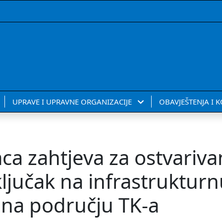
UPRAVE I UPRAVNE ORGANIZACIJE
OBAVJEŠTENJA I 
ca zahtjeva za ostvariva
ljučak na infrastruktur
 na području TK-a