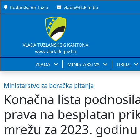
Rudarska 65 Tuzla
vlada@tk.kim.ba
VLADA TUZLANSKOG KANTONA
www.vladatk.gov.ba
VLADA
MINISTARSTVA
UREDI
Ministarstvo za boračka pitanja
Konačna lista podnosila
prava na besplatan prik
mrežu za 2023. godinu