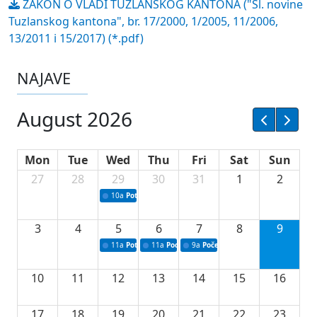
ZAKON O VLADI TUZLANSKOG KANTONA ("Sl. novine
Tuzlanskog kantona", br. 17/2000, 1/2005, 11/2006,
13/2011 i 15/2017) (*.pdf)
NAJAVE
August 2026
Mon
Tue
Wed
Thu
Fri
Sat
Sun
27
28
29
30
31
1
2
10a
Potpisivanje ugovora sa neprofitnim organizacijama
3
4
5
6
7
8
9
11a
Potpisivanje ugovora o stipendijama za srednjoškolce
11a
Podrška razvoju vodne infrastrukture u Tu
9a
Početak izgradnje nove fiskultur
10
11
12
13
14
15
16
17
18
19
20
21
22
23