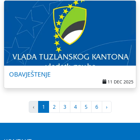
OBAVJEŠTENJE
11 DEC 2025
‹
1
2
3
4
5
6
›