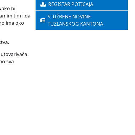
REGISTAR POTICAJA
kako bi
samim tim i da
SLUŽBENE NOVINE
vno ima oko
TUZLANSKOG KANTONA
stva.
 utovarivača
amo sva