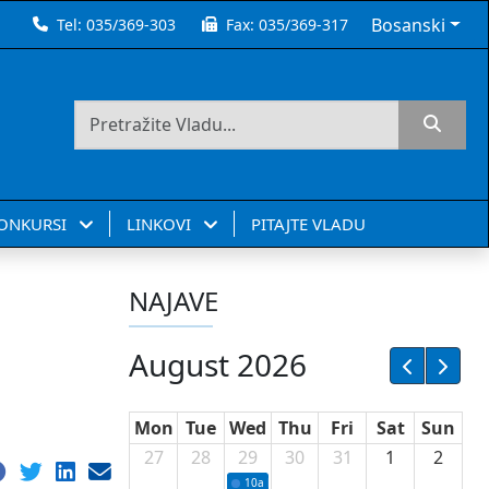
Bosanski
Tel:
035/369-303
Fax:
035/369-317
KONKURSI
LINKOVI
PITAJTE VLADU
NAJAVE
August 2026
Mon
Tue
Wed
Thu
Fri
Sat
Sun
27
28
29
30
31
1
2
10a
Potpisivanje ugovora sa neprofitnim or