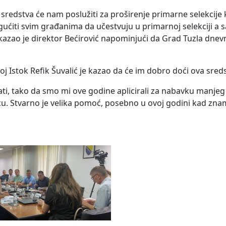
sredstva će nam poslužiti za proširenje primarne selekcije 
ućiti svim građanima da učestvuju u primarnoj selekciji a 
kazao je direktor Bećirović napominjući da Grad Tuzla dne
j Istok Refik Šuvalić je kazao da će im dobro doći ova sred
ati, tako da smo mi ove godine aplicirali za nabavku manjeg
nicu. Stvarno je velika pomoć, posebno u ovoj godini kad zn