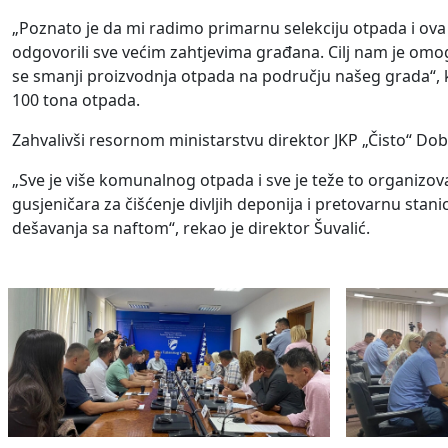
„Poznato je da mi radimo primarnu selekciju otpada i ova 
odgovorili sve većim zahtjevima građana. Cilj nam je omog
se smanji proizvodnja otpada na području našeg grada“, 
100 tona otpada.
Zahvalivši resornom ministarstvu direktor JKP „Čisto“ Dobo
„Sve je više komunalnog otpada i sve je teže to organizov
gusjeničara za čišćenje divljih deponija i pretovarnu sta
dešavanja sa naftom“, rekao je direktor Šuvalić.