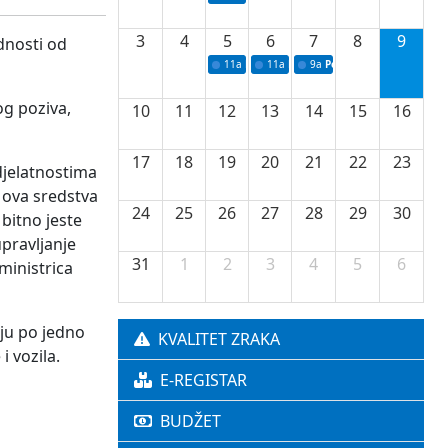
3
4
5
6
7
8
9
dnosti od
11a
Potpisivanje ugovora o stipendijama za 
11a
Podrška razvoju vodne infrastr
9a
Početak izgradnje nove f
og poziva,
10
11
12
13
14
15
16
17
18
19
20
21
22
23
djelatnostima
 ova sredstva
24
25
26
27
28
29
30
bitno jeste
pravljanje
31
1
2
3
4
5
6
ministrica
ju po jedno
KVALITET ZRAKA
 vozila.
E-REGISTAR
BUDŽET