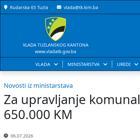
Rudarska 65 Tuzla
vlada@tk.kim.ba
VLADA TUZLANSKOG KANTONA
www.vladatk.gov.ba
VLADA
MINISTARSTVA
UREDI
Novosti iz ministarstava
Za upravljanje komuna
650.000 KM
06.07.2026