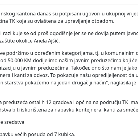
lanskog kantona danas su potpisani ugovori u ukupnoj vrije
ina TK koja su ovlaštena za upravljanje otpadom.
 i razlikuje se od prošlogodišnje jer se ne dovija putem javn
aštite okolice Anela Ajšić.
ave podržimo u određenim kategorijama, tj. u komunalnim 
ti od 50.000 KM dodijelimo našim javnim preduzećima koji će
izaciju u javnim preduzećima. Također, ono što nam je jako 
era i kanti za odvoz. To pokazuje našu opredijeljenost da u
nistarstva pokažemo na jedan drugačiji način“, naglasila je 
 preduzeća ostalih 12 gradova i općina na području TK ima
va biti iskorištena za nabavku kontejnera, kanti za smeće i
će sredstva
abavku većih posuda od 7 kubika.