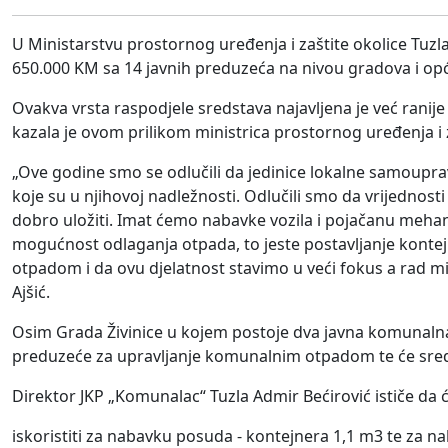
U Ministarstvu prostornog uređenja i zaštite okolice Tuz
650.000 KM sa 14 javnih preduzeća na nivou gradova i opć
Ovakva vrsta raspodjele sredstava najavljena je već ranije
kazala je ovom prilikom ministrica prostornog uređenja i z
„Ove godine smo se odlučili da jedinice lokalne samoupr
koje su u njihovoj nadležnosti. Odlučili smo da vrijednos
dobro uložiti. Imat ćemo nabavke vozila i pojačanu mehan
mogućnost odlaganja otpada, to jeste postavljanje kontejn
otpadom i da ovu djelatnost stavimo u veći fokus a rad mi
Ajšić.
Osim Grada Živinice u kojem postoje dva javna komunalna
preduzeće za upravljanje komunalnim otpadom te će sredst
Direktor JKP „Komunalac“ Tuzla Admir Bećirović ističe da 
iskoristiti za nabavku posuda - kontejnera 1,1 m3 te za n