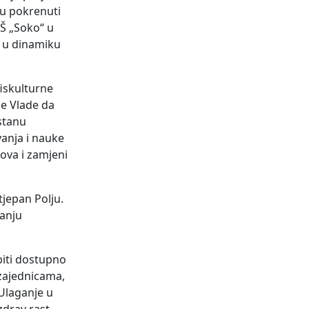
su pokrenuti
OŠ „Soko“ u
se u dinamiku
fiskulturne
je Vlade da
stanu
vanja i nauke
ova i zamjeni
jepan Polju.
vanju
iti dostupno
 zajednicama,
 Ulaganje u