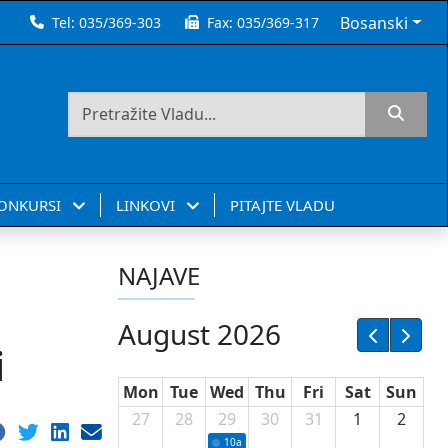
Bosanski
Tel:
035/369-303
Fax:
035/369-317
KONKURSI
LINKOVI
PITAJTE VLADU
NAJAVE
August 2026
i
Mon
Tue
Wed
Thu
Fri
Sat
Sun
27
28
29
30
31
1
2
10a
Potpisivanje ugovora sa neprofitnim or