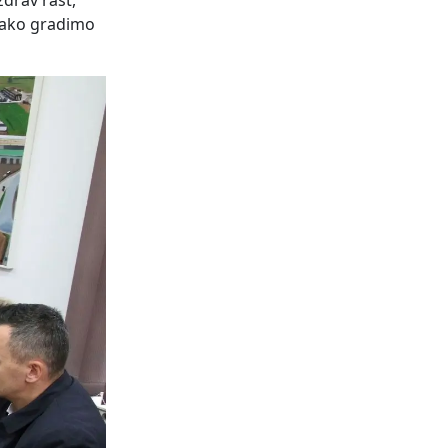
zdrav rast,
 tako gradimo