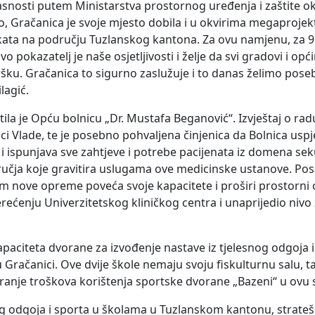
asnosti putem Ministarstva prostornog uređenja i zaštite ok
 Gračanica je svoje mjesto dobila i u okvirima megaprojek
ekata na području Tuzlanskog kantona. Za ovu namjenu, za 9
o pokazatelj je naše osjetljivosti i želje da svi gradovi i op
šku. Gračanica to sigurno zaslužuje i to danas želimo poseb
lagić.
ila je Opću bolnicu „Dr. Mustafa Beganović“. Izvještaj o rad
 Vlade, te je posebno pohvaljena činjenica da Bolnica uspje
i ispunjava sve zahtjeve i potrebe pacijenata iz domena s
ručja koje gravitira uslugama ove medicinske ustanove. Po
 nove opreme poveća svoje kapacitete i proširi prostorni
erećenju Univerzitetskog kliničkog centra i unaprijedio niv
apaciteta dvorane za izvođenje nastave iz tjelesnog odgoja i
 Gračanici. Ove dvije škole nemaju svoju fiskulturnu salu, t
iranje troškova korištenja sportske dvorane „Bazeni“ u ovu 
nog odgoja i sporta u školama u Tuzlanskom kantonu, stratešk