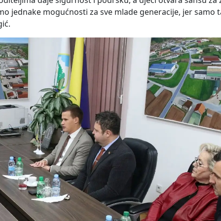
iteljima daje sigurnost i podršku, a djeci otvara šansu za 
vorimo jednake mogućnosti za sve mlade generacije, jer samo
ić.