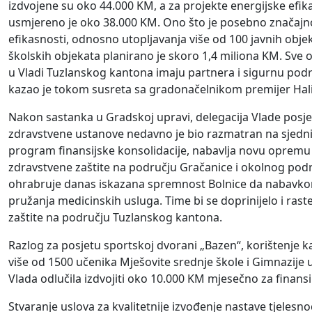
izdvojene su oko 44.000 KM, a za projekte energijske efik
usmjereno je oko 38.000 KM. Ono što je posebno značajno,
efikasnosti, odnosno utopljavanja više od 100 javnih obj
školskih objekata planirano je skoro 1,4 miliona KM. Sve ov
u Vladi Tuzlanskog kantona imaju partnera i sigurnu podr
kazao je tokom susreta sa gradonačelnikom premijer Hali
Nakon sastanka u Gradskoj upravi, delegacija Vlade posjet
zdravstvene ustanove nedavno je bio razmatran na sjednici
program finansijske konsolidacije, nabavlja novu opremu 
zdravstvene zaštite na području Gračanice i okolnog pod
ohrabruje danas iskazana spremnost Bolnice da nabavkom
pružanja medicinskih usluga. Time bi se doprinijelo i rast
zaštite na području Tuzlanskog kantona.
Razlog za posjetu sportskoj dvorani „Bazen“, korištenje k
više od 1500 učenika Mješovite srednje škole i Gimnazije u
Vlada odlučila izdvojiti oko 10.000 KM mjesečno za finans
Stvaranje uslova za kvalitetnije izvođenje nastave tjeles