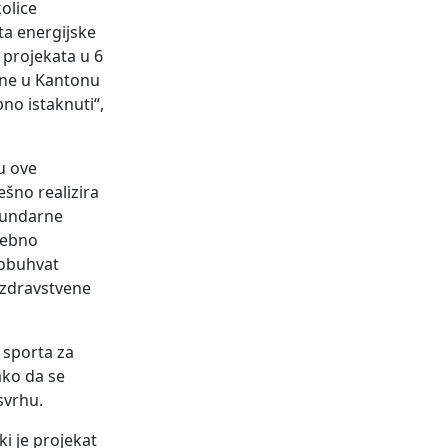
olice
ta energijske
 projekata u 6
ćine u Kantonu
no istaknuti“,
u ove
šno realizira
ekundarne
sebno
 obuhvat
o zdravstvene
 sporta za
ako da se
svrhu.
i je projekat