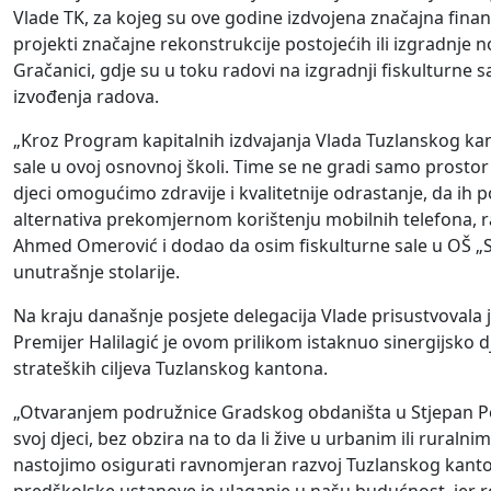
Vlade TK, za kojeg su ove godine izdvojena značajna fina
projekti značajne rekonstrukcije postojećih ili izgradnje n
Gračanici, gdje su u toku radovi na izgradnji fiskulturne sal
izvođenja radova.
„Kroz Program kapitalnih izdvajanja Vlada Tuzlanskog kan
sale u ovoj osnovnoj školi. Time se ne gradi samo prostor 
djeci omogućimo zdravije i kvalitetnije odrastanje, da ih
alternativa prekomjernom korištenju mobilnih telefona, ra
Ahmed Omerović i dodao da osim fiskulturne sale u OŠ „Sok
unutrašnje stolarije.
Na kraju današnje posjete delegacija Vlade prisustvovala
Premijer Halilagić je ovom prilikom istaknuo sinergijsko 
strateških ciljeva Tuzlanskog kantona.
„Otvaranjem podružnice Gradskog obdaništa u Stjepan Po
svoj djeci, bez obzira na to da li žive u urbanim ili rura
nastojimo osigurati ravnomjeran razvoj Tuzlanskog kantona