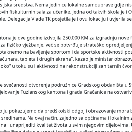
nsijska sredstva. Nema jedinice lokalne samouprave gdje ni
ovih fiskulturnih sala za učenike. Jedna od takvih škola je i 
e. Delegacija Vlade TK posjetila je i ovu lokaciju i uvjerila 
tona je ove godine izdvojila 250.000 KM za izgradnju nove 
za fizičko vježbanje, već se potvrđuje strateško opredjeljen
 potaknemo na bavljenje sportom i da sportske aktivnosti po
čunara, tableta i drugih ekrana“, kazao je ministar obrazo
o“ u toku su i aktivnosti na rekonstrukciji sanitarnih čvor
 je svečanosti otvorenja podružnice Gradskog obdaništa u St
djelovanje Tuzlanskog kantona i grada Gračanice na ostvari
lju pokazujemo da predškolski odgoj i obrazovanje mora b
lnim sredinama. Na ovaj način, zajedno sa općinama i lokalnim
 i unaprijediti kvalitet života u svim njegovim dijelovima.