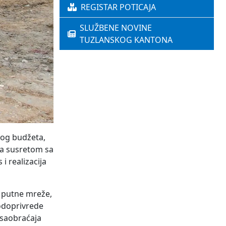
REGISTAR POTICAJA
SLUŽBENE NOVINE
TUZLANSKOG KANTONA
lnog budžeta,
la susretom sa
 realizacija
e putne mreže,
vodoprivrede
 saobraćaja