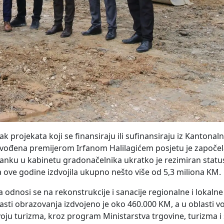
k projekata koji se finansiraju ili sufinansiraju iz Kantona
dvođena premijerom Irfanom Halilagićem posjetu je započe
 u kabinetu gradonačelnika ukratko je rezimiran status i
 ove godine izdvojila ukupno nešto više od 5,3 miliona KM.
 odnosi se na rekonstrukcije i sanacije regionalne i lokaln
oblasti obrazovanja izdvojeno je oko 460.000 KM, a u oblasti 
voju turizma, kroz program Ministarstva trgovine, turizma i