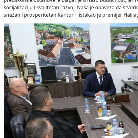
predškolske ustanove je ulaganje u našu budućnost, jer rod
socijalizaciju i kvalitetan razvoj. Naša je obaveza da st
snažan i prosperitetan Kanton“, istakao je premijer Halilag