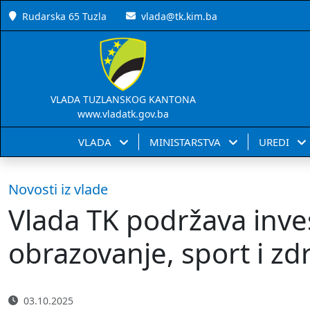
Rudarska 65 Tuzla
vlada@tk.kim.ba
VLADA TUZLANSKOG KANTONA
www.vladatk.gov.ba
VLADA
MINISTARSTVA
UREDI
Novosti iz vlade
Vlada TK podržava inves
obrazovanje, sport i zdr
03.10.2025