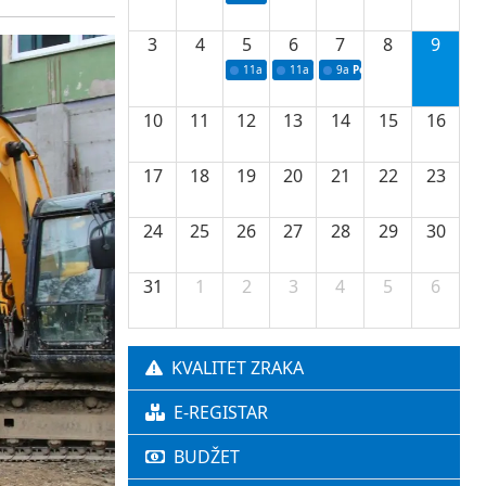
3
4
5
6
7
8
9
11a
Potpisivanje ugovora o stipendijama za 
11a
Podrška razvoju vodne infrastr
9a
Početak izgradnje nove f
10
11
12
13
14
15
16
17
18
19
20
21
22
23
24
25
26
27
28
29
30
31
1
2
3
4
5
6
KVALITET ZRAKA
E-REGISTAR
BUDŽET