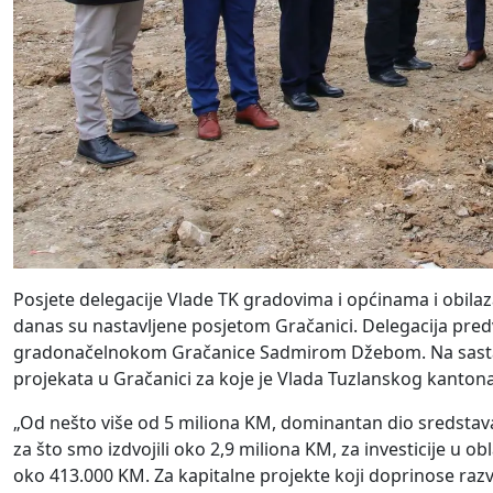
Posjete delegacije Vlade TK gradovima i općinama i obilaza
danas su nastavljene posjetom Gračanici. Delegacija pre
gradonačelnokom Gračanice Sadmirom Džebom. Na sastanku
projekata u Gračanici za koje je Vlada Tuzlanskog kantona
„Od nešto više od 5 miliona KM, dominantan dio sredstava
za što smo izdvojili oko 2,9 miliona KM, za investicije u 
oko 413.000 KM. Za kapitalne projekte koji doprinose raz