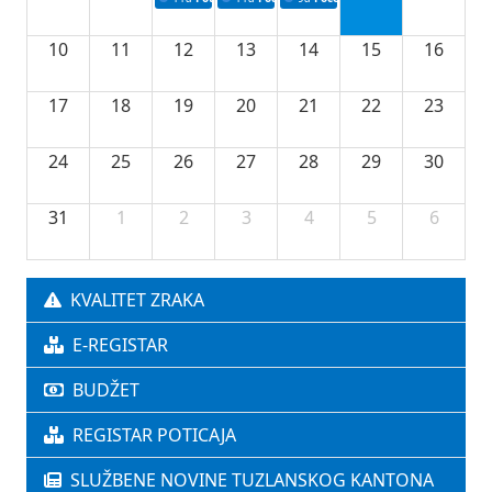
10
11
12
13
14
15
16
17
18
19
20
21
22
23
24
25
26
27
28
29
30
31
1
2
3
4
5
6
KVALITET ZRAKA
E-REGISTAR
BUDŽET
REGISTAR POTICAJA
SLUŽBENE NOVINE TUZLANSKOG KANTONA