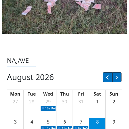
NAJAVE
August 2026
Mon
Tue
Wed
Thu
Fri
Sat
Sun
27
28
29
30
31
1
2
10a
Potpisivanje ugovora sa neprofitnim organizacijama
3
4
5
6
7
8
9
11a
Potpisivanje ugovora o stipendijama za srednjoškolce
11a
Podrška razvoju vodne infrastrukture u Tu
9a
Početak izgradnje nove fiskultur