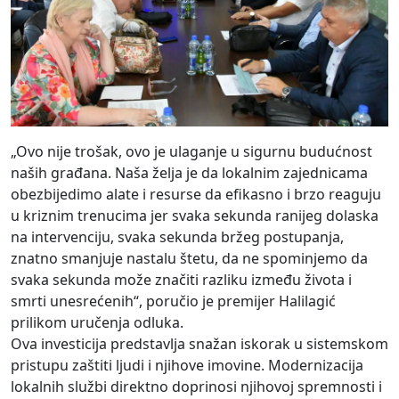
„Ovo nije trošak, ovo je ulaganje u sigurnu budućnost
naših građana. Naša želja je da lokalnim zajednicama
obezbijedimo alate i resurse da efikasno i brzo reaguju
u kriznim trenucima jer svaka sekunda ranijeg dolaska
na intervenciju, svaka sekunda bržeg postupanja,
znatno smanjuje nastalu štetu, da ne spominjemo da
svaka sekunda može značiti razliku između života i
smrti unesrećenih“, poručio je premijer Halilagić
prilikom uručenja odluka.
Ova investicija predstavlja snažan iskorak u sistemskom
pristupu zaštiti ljudi i njihove imovine. Modernizacija
lokalnih službi direktno doprinosi njihovoj spremnosti i