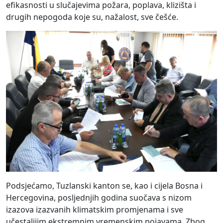
efikasnosti u slučajevima požara, poplava, klizišta i
drugih nepogoda koje su, nažalost, sve češće.
Podsjećamo, Tuzlanski kanton se, kao i cijela Bosna i
Hercegovina, posljednjih godina suočava s nizom
izazova izazvanih klimatskim promjenama i sve
učestalijim ekstremnim vremenskim pojavama. Zbog