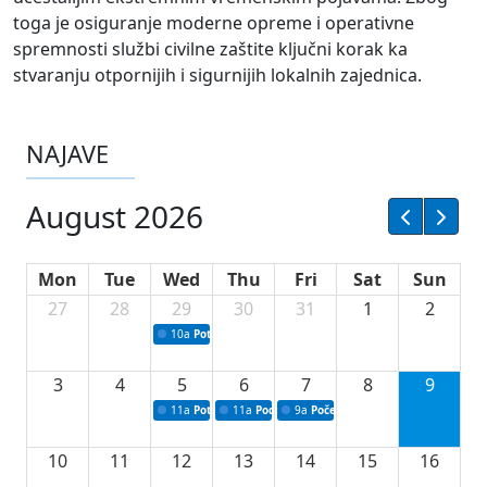
toga je osiguranje moderne opreme i operativne
spremnosti službi civilne zaštite ključni korak ka
stvaranju otpornijih i sigurnijih lokalnih zajednica.
NAJAVE
August 2026
Mon
Tue
Wed
Thu
Fri
Sat
Sun
27
28
29
30
31
1
2
10a
Potpisivanje ugovora sa neprofitnim organizacijama
3
4
5
6
7
8
9
11a
Potpisivanje ugovora o stipendijama za srednjoškolce
11a
Podrška razvoju vodne infrastrukture u Tu
9a
Početak izgradnje nove fiskultur
10
11
12
13
14
15
16