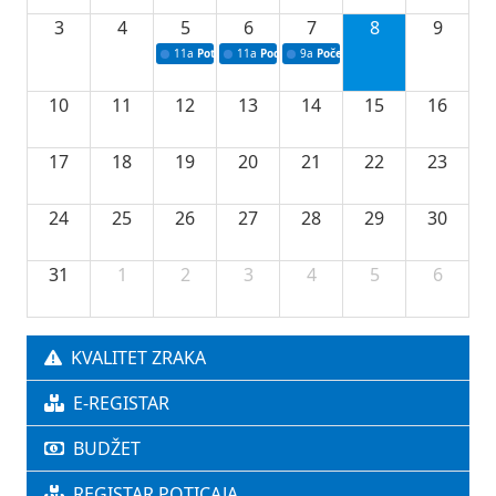
3
4
5
6
7
8
9
11a
Potpisivanje ugovora o stipendijama za srednjoškolce
11a
Podrška razvoju vodne infrastrukture u Tu
9a
Početak izgradnje nove fiskultur
10
11
12
13
14
15
16
17
18
19
20
21
22
23
24
25
26
27
28
29
30
31
1
2
3
4
5
6
KVALITET ZRAKA
E-REGISTAR
BUDŽET
REGISTAR POTICAJA