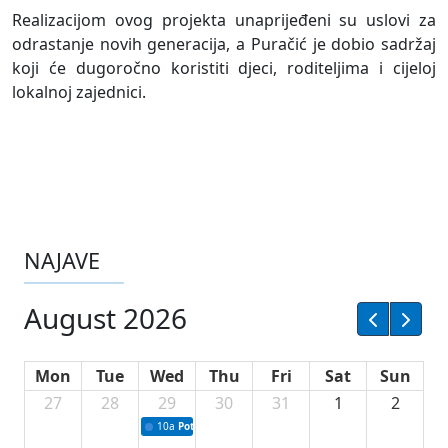
Realizacijom ovog projekta unaprijeđeni su uslovi za
odrastanje novih generacija, a Puračić je dobio sadržaj
koji će dugoročno koristiti djeci, roditeljima i cijeloj
lokalnoj zajednici.
NAJAVE
August 2026
Mon
Tue
Wed
Thu
Fri
Sat
Sun
27
28
29
30
31
1
2
10a
Potpisivanje ugovora sa neprofitnim organizacijama