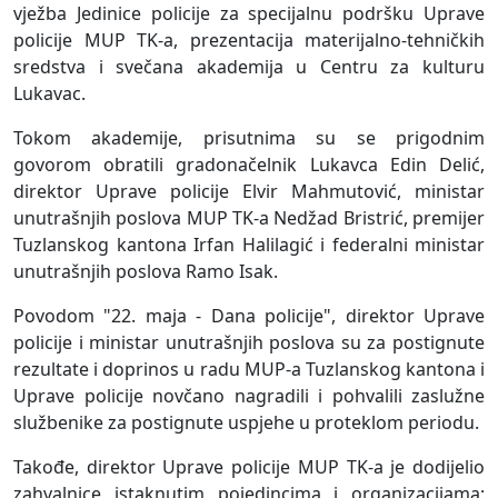
vježba Jedinice policije za specijalnu podršku Uprave
policije MUP TK-a, prezentacija materijalno-tehničkih
sredstva i svečana akademija u Centru za kulturu
Lukavac.
Tokom akademije, prisutnima su se prigodnim
govorom obratili gradonačelnik Lukavca Edin Delić,
direktor Uprave policije Elvir Mahmutović, ministar
unutrašnjih poslova MUP TK-a Nedžad Bristrić, premijer
Tuzlanskog kantona Irfan Halilagić i federalni ministar
unutrašnjih poslova Ramo Isak.
Povodom "22. maja - Dana policije", direktor Uprave
policije i ministar unutrašnjih poslova su za postignute
rezultate i doprinos u radu MUP-a Tuzlanskog kantona i
Uprave policije novčano nagradili i pohvalili zaslužne
službenike za postignute uspjehe u proteklom periodu.
Takođe, direktor Uprave policije MUP TK-a je dodijelio
zahvalnice istaknutim pojedincima i organizacijama: