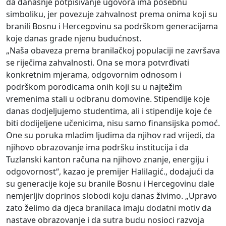
da današnje potpisivanje ugovora ima posebnu
simboliku, jer povezuje zahvalnost prema onima koji su
branili Bosnu i Hercegovinu sa podrškom generacijama
koje danas grade njenu budućnost.
„Naša obaveza prema branilačkoj populaciji ne završava
se riječima zahvalnosti. Ona se mora potvrđivati
konkretnim mjerama, odgovornim odnosom i
podrškom porodicama onih koji su u najtežim
vremenima stali u odbranu domovine. Stipendije koje
danas dodjeljujemo studentima, ali i stipendije koje će
biti dodijeljene učenicima, nisu samo finansijska pomoć.
One su poruka mladim ljudima da njihov rad vrijedi, da
njihovo obrazovanje ima podršku institucija i da
Tuzlanski kanton računa na njihovo znanje, energiju i
odgovornost“, kazao je premijer Halilagić., dodajući da
su generacije koje su branile Bosnu i Hercegovinu dale
nemjerljiv doprinos slobodi koju danas živimo. „Upravo
zato želimo da djeca branilaca imaju dodatni motiv da
nastave obrazovanje i da sutra budu nosioci razvoja