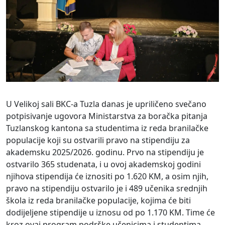
U Velikoj sali BKC-a Tuzla danas je upriličeno svečano
potpisivanje ugovora Ministarstva za boračka pitanja
Tuzlanskog kantona sa studentima iz reda branilačke
populacije koji su ostvarili pravo na stipendiju za
akademsku 2025/2026. godinu. Prvo na stipendiju je
ostvarilo 365 studenata, i u ovoj akademskoj godini
njihova stipendija će iznositi po 1.620 KM, a osim njih,
pravo na stipendiju ostvarilo je i 489 učenika srednjih
škola iz reda branilačke populacije, kojima će biti
dodijeljene stipendije u iznosu od po 1.170 KM. Time će
kroz ovaj program podrške učenicima i studentima