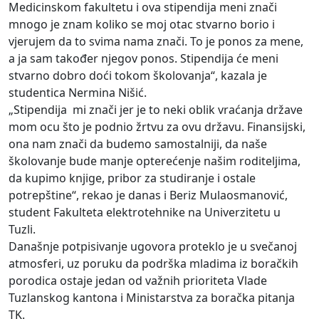
Medicinskom fakultetu i ova stipendija meni znači
mnogo je znam koliko se moj otac stvarno borio i
vjerujem da to svima nama znači. To je ponos za mene,
a ja sam također njegov ponos. Stipendija će meni
stvarno dobro doći tokom školovanja“, kazala je
studentica Nermina Nišić.
„Stipendija mi znači jer je to neki oblik vraćanja države
mom ocu što je podnio žrtvu za ovu državu. Finansijski,
ona nam znači da budemo samostalniji, da naše
školovanje bude manje opterećenje našim roditeljima,
da kupimo knjige, pribor za studiranje i ostale
potrepštine“, rekao je danas i Beriz Mulaosmanović,
student Fakulteta elektrotehnike na Univerzitetu u
Tuzli.
Današnje potpisivanje ugovora proteklo je u svečanoj
atmosferi, uz poruku da podrška mladima iz boračkih
porodica ostaje jedan od važnih prioriteta Vlade
Tuzlanskog kantona i Ministarstva za boračka pitanja
TK.