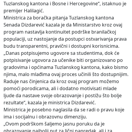
Tuzlanskog kantona i Bosne i Hercegovine“, istaknuo je
premijer Halilagić.
Ministrica za boračka pitanja Tuzlanskog kantona
Senada Dizdarević kazala je da Ministarstvo kroz ovaj
program nastavlja kontinuitet podrške branilačkoj
populaciji, uz nastojanje da postupci ostvarivanja prava
budu transparentni, pravični i dostupni korisnicima.
„Danas potpisujemo ugovore sa studentima, dok će
potpisivanje ugovora za učenike biti organizovano po
gradovima i općinama Tuzlanskog kantona, kako bismo
njima, malo mlađima ovaj proces učinili što dostupnijim.
Raduje nas činjenica da kroz ovaj program možemo
pomoći porodicama, ali i dodatno motivisati mlade
ljude da nastave svoje obrazovanje i postižu što bolje
rezultate“, kazala je ministrica Dizdarević.
Ministrica je posebno naglasila da se radi o pravu koje
ima i socijalnu i obrazovnu dimenziju.
„Ovom podrškom šaljemo jasnu poruku da je
obrazovanje najbolji put za lični napredak, ali i za