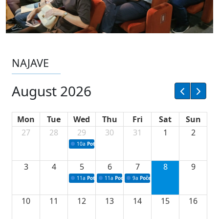
NAJAVE
August 2026
Mon
Tue
Wed
Thu
Fri
Sat
Sun
27
28
29
30
31
1
2
10a
Potpisivanje ugovora sa neprofitnim organizacijama
3
4
5
6
7
8
9
11a
Potpisivanje ugovora o stipendijama za srednjoškolce
11a
Podrška razvoju vodne infrastrukture u Tu
9a
Početak izgradnje nove fiskultur
10
11
12
13
14
15
16