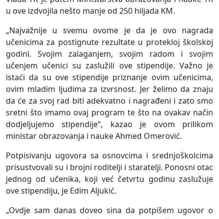
u ove izdvojila nešto manje od 250 hiljada KM.
„Najvažnije u svemu ovome je da je ovo nagrada
učenicima za postignute rezultate u protekloj školskoj
godini. Svojim zalaganjem, svojim radom i svojim
učenjem učenici su zaslužili ove stipendije. Važno je
istaći da su ove stipendije priznanje ovim učenicima,
ovim mladim ljudima za izvrsnost. Jer želimo da znaju
da će za svoj rad biti adekvatno i nagrađeni i zato smo
sretni što imamo ovaj program te što na ovakav način
dodjeljujemo stipendije“, kazao je ovom prilikom
ministar obrazovanja i nauke Ahmed Omerović.
Potpisivanju ugovora sa osnovcima i srednjoškolcima
prisustvovali su i brojni roditelji i staratelji. Ponosni otac
jednog od učenika, koji već četvrtu godinu zaslužuje
ove stipendiju, je Edim Aljukić.
„Ovdje sam danas doveo sina da potpišem ugovor o