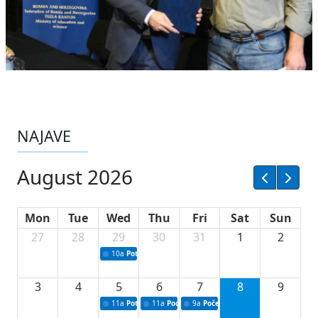
NAJAVE
August 2026
Mon
Tue
Wed
Thu
Fri
Sat
Sun
27
28
29
30
31
1
2
10a
Potpisivanje ugovora sa neprofitnim organizacijama
3
4
5
6
7
8
9
11a
Potpisivanje ugovora o stipendijama za srednjoškolce
11a
Podrška razvoju vodne infrastrukture u Tu
9a
Početak izgradnje nove fiskultur