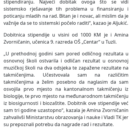
stipendiranju. Najveći dobitak ovoga što se vidi
sistemsko rješavanje tih problema u finansiranju i
poticanju mladih na rad. Bitan je i novac, ali mislim da je
važnije da se to sistemski počelo raditi“, kazao je Aljukić.
Dobitnica stipendije u visini od 1000 KM je i Amina
Zvorničanin, učenica 9. razreda OŠ „Centar“ u Tuzli.
„U prethodnoj godini sam pored odličnog rezultata u
osnovnoj školi ostvarila i odličan rezultat u osnovnoj
muzičkoj školi na dva odsjeka te zapažene rezultate na
takmičenjima. Učestvovala sam na različitim
takmičenjima a želim posebno da naglasim da sam
osvojila prvo mjesto na kantonalnom takmičenju iz
biologije, te prvo mjesto na međunarodnom takmičenju
iz biosigurnosti i biozaštite. Dobitnik ove stipendije već
sam tri godine uzastopno“, kazala je Amina Zvorničanin
zahvalivši Ministarstvu obrazovanja i nauke i Vladi TK jer
su prepoznali potrebu da nagrade rad i rezultate.