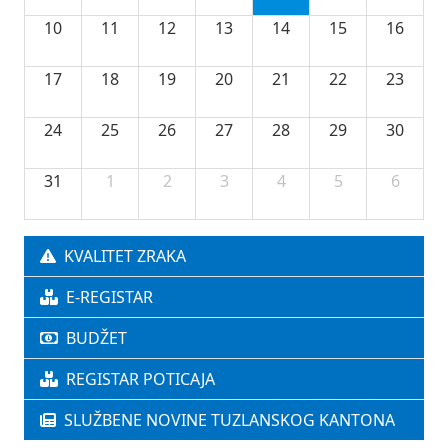
10
11
12
13
14
15
16
17
18
19
20
21
22
23
24
25
26
27
28
29
30
31
1
2
3
4
5
6
KVALITET ZRAKA
E-REGISTAR
BUDŽET
REGISTAR POTICAJA
SLUŽBENE NOVINE TUZLANSKOG KANTONA