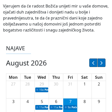
Vjerujem da će radost Božića unijeti mir u vaše domove,
ojačati duh zajedništva i donijeti nadu u bolje i
pravednije
sutra, te da će praznični dani koje zajedno
obilježavamo u našoj domovini još jednom potvrditi
bogatstvo različitosti i snagu zajedničkog života.
NAJAVE
August 2026
Mon
Tue
Wed
Thu
Fri
Sat
Sun
27
28
29
30
31
1
2
10a
Potpisivanje ugovora sa neprofitnim organizacijama
3
4
5
6
7
8
9
11a
Potpisivanje ugovora o stipendijama za srednjoškolce
11a
Podrška razvoju vodne infrastrukture u Tu
9a
Početak izgradnje nove fiskultur