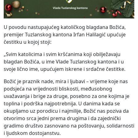
U povodu
nastupajućeg
katoličkog blagdana Božića,
premijer Tuzlanskog kantona Irfan Halilagić upućuje
čestitku u kojoj stoji:
„Svim katolicima i svim kršćanima koji obilježavaju
blagdan Božića, u ime Vlade Tuzlanskog kantona i u
svoje lično ime, upućujem iskrene i srdačne čestitke.
Božić je praznik nade, mira i ljubavi – vrijeme koje nas
podsjeća na vrijednosti bliskosti, međusobnog
uvažavanja i brige za druge, posebno za one kojima je
toplina i podrška najpotrebnija. U danima kada se
okupljamo
uz porodicu i najmilije, Božić nas poziva da
otvorimo srca jedni prema drugima i da zajednički
gradimo društvo zasnovano na poštovanju, solidarnosti
i ljudskom dostojanstvu.