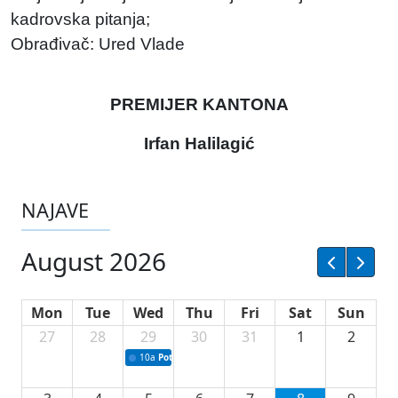
kadrovska pitanja;
Obrađivač: Ured Vlade
PREMIJER KANTONA
Irfan Halilagić
NAJAVE
August 2026
Mon
Tue
Wed
Thu
Fri
Sat
Sun
27
28
29
30
31
1
2
10a
Potpisivanje ugovora sa neprofitnim organizacijama