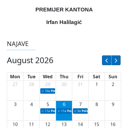
PREMIJER KANTONA
Irfan Halilagić
NAJAVE
August 2026
Mon
Tue
Wed
Thu
Fri
Sat
Sun
27
28
29
30
31
1
2
10a
Potpisivanje ugovora sa neprofitnim organizacijama
3
4
5
6
7
8
9
11a
Potpisivanje ugovora o stipendijama za srednjoškolce
11a
Podrška razvoju vodne infrastrukture u Tu
9a
Početak izgradnje nove fiskultur
10
11
12
13
14
15
16