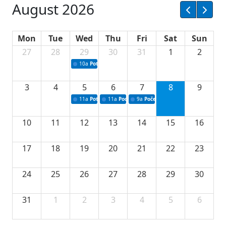
August 2026
Mon
Tue
Wed
Thu
Fri
Sat
Sun
27
28
29
30
31
1
2
10a
Potpisivanje ugovora sa neprofitnim organizacijama
3
4
5
6
7
8
9
11a
Potpisivanje ugovora o stipendijama za srednjoškolce
11a
Podrška razvoju vodne infrastrukture u Tu
9a
Početak izgradnje nove fiskultur
10
11
12
13
14
15
16
17
18
19
20
21
22
23
24
25
26
27
28
29
30
31
1
2
3
4
5
6