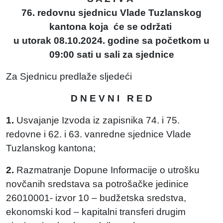
76. redovnu sjednicu Vlade Tuzlanskog
kantona koja će se održati
u utorak 08.10.2024. godine sa početkom u
09:00 sati u sali za sjednice
Za Sjednicu predlaže sljedeći
D N E V N I R E D
1.
Usvajanje Izvoda iz zapisnika 74. i 75.
redovne i 62. i 63. vanredne sjednice Vlade
Tuzlanskog kantona;
2.
Razmatranje Dopune Informacije o utrošku
novčanih sredstava sa potrošačke jedinice
26010001- izvor 10 – budžetska sredstva,
ekonomski kod – kapitalni transferi drugim