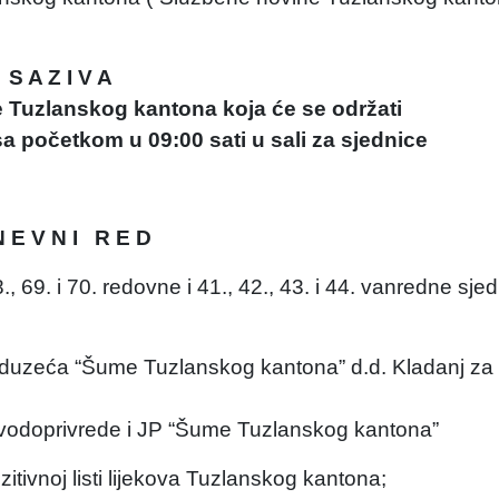
S A Z I V A
e Tuzlanskog kantona koja će se održati
a početkom u 09:00 sati u sali za sjednice
N E V N I R E D
., 69. i 70. redovne i 41., 42., 43. i 44. vanredne sje
eduzeća “Šume Tuzlanskog kantona” d.d. Kladanj za
i vodoprivrede i JP “Šume Tuzlanskog kantona”
tivnoj listi lijekova Tuzlanskog kantona;