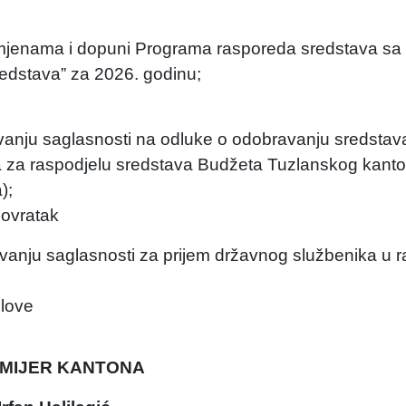
zmjenama i dopuni Programa rasporeda sredstava sa
sredstava” za 2026. godinu;
vanju saglasnosti na odluke o odobravanju sredsta
aka za raspodjelu sredstava Budžeta Tuzlanskog kant
);
povratak
vanju saglasnosti za prijem državnog službenika u 
slove
MIJER KANTONA