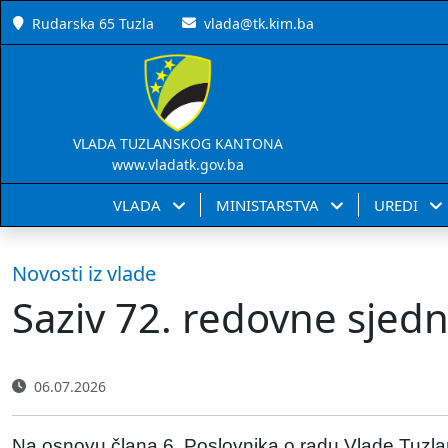
Rudarska 65 Tuzla
vlada@tk.kim.ba
VLADA TUZLANSKOG KANTONA
www.vladatk.gov.ba
VLADA
MINISTARSTVA
UREDI
Novosti iz vlade
Saziv 72. redovne sjed
06.07.2026
Na osnovu člana 6. Poslovnika o radu Vlade Tuzla