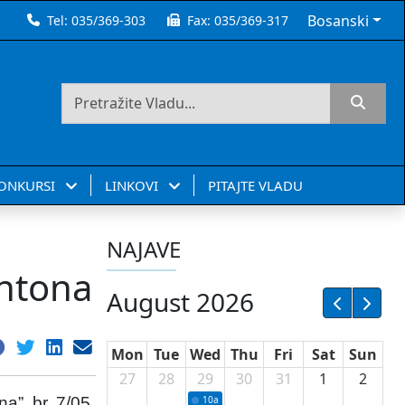
Bosanski
Tel:
035/369-303
Fax:
035/369-317
KONKURSI
LINKOVI
PITAJTE VLADU
NAJAVE
antona
August 2026
Mon
Tue
Wed
Thu
Fri
Sat
Sun
27
28
29
30
31
1
2
”, br. 7/05,
10a
Potpisivanje ugovora sa neprofitnim or