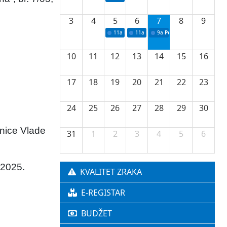
3
4
5
6
7
8
9
11a
Potpisivanje ugovora o stipendijama za 
11a
Podrška razvoju vodne infrastr
9a
Početak izgradnje nove f
10
11
12
13
14
15
16
17
18
19
20
21
22
23
24
25
26
27
28
29
30
dnice Vlade
31
1
2
3
4
5
6
 2025.
KVALITET ZRAKA
E-REGISTAR
BUDŽET