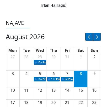
Irfan Halilagić
NAJAVE
August 2026
Mon
Tue
Wed
Thu
Fri
Sat
Sun
27
28
29
30
31
1
2
10a
Potpisivanje ugovora sa neprofitnim organizacijama
3
4
5
6
7
8
9
11a
Potpisivanje ugovora o stipendijama za srednjoškolce
11a
Podrška razvoju vodne infrastrukture u Tu
9a
Početak izgradnje nove fiskultur
10
11
12
13
14
15
16
17
18
19
20
21
22
23