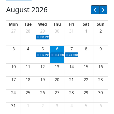
August 2026
Mon
Tue
Wed
Thu
Fri
Sat
Sun
27
28
29
30
31
1
2
10a
Potpisivanje ugovora sa neprofitnim organizacijama
3
4
5
6
7
8
9
11a
Potpisivanje ugovora o stipendijama za srednjoškolce
11a
Podrška razvoju vodne infrastrukture u Tu
9a
Početak izgradnje nove fiskultur
10
11
12
13
14
15
16
17
18
19
20
21
22
23
24
25
26
27
28
29
30
31
1
2
3
4
5
6