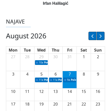
Irfan Halilagić
NAJAVE
August 2026
Mon
Tue
Wed
Thu
Fri
Sat
Sun
27
28
29
30
31
1
2
10a
Potpisivanje ugovora sa neprofitnim organizacijama
3
4
5
6
7
8
9
11a
Potpisivanje ugovora o stipendijama za srednjoškolce
11a
Podrška razvoju vodne infrastrukture u Tu
9a
Početak izgradnje nove fiskultur
10
11
12
13
14
15
16
17
18
19
20
21
22
23