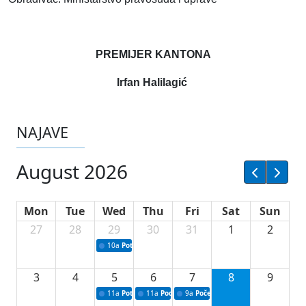
PREMIJER KANTONA
Irfan Halilagić
NAJAVE
August 2026
Mon
Tue
Wed
Thu
Fri
Sat
Sun
27
28
29
30
31
1
2
10a
Potpisivanje ugovora sa neprofitnim organizacijama
3
4
5
6
7
8
9
11a
Potpisivanje ugovora o stipendijama za srednjoškolce
11a
Podrška razvoju vodne infrastrukture u Tu
9a
Početak izgradnje nove fiskultur