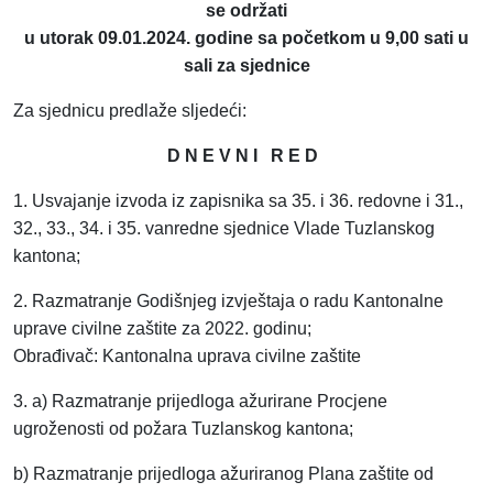
se održati
u utorak 09.01.2024. godine sa početkom u 9,00 sati u
sali za sjednice
Za sjednicu predlaže sljedeći:
D N E V N I R E D
1. Usvajanje izvoda iz zapisnika sa 35. i 36. redovne i 31.,
32., 33., 34. i 35. vanredne sjednice Vlade Tuzlanskog
kantona;
2. Razmatranje Godišnjeg izvještaja o radu Kantonalne
uprave civilne zaštite za 2022. godinu;
Obrađivač: Kantonalna uprava civilne zaštite
3. a) Razmatranje prijedloga ažurirane Procjene
ugroženosti od požara Tuzlanskog kantona;
b) Razmatranje prijedloga ažuriranog Plana zaštite od