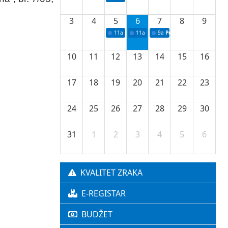
3
4
5
6
7
8
9
11a
Potpisivanje ugovora o stipendijama za 
11a
Podrška razvoju vodne infrastr
9a
Početak izgradnje nove f
10
11
12
13
14
15
16
17
18
19
20
21
22
23
24
25
26
27
28
29
30
31
1
2
3
4
5
6
KVALITET ZRAKA
E-REGISTAR
BUDŽET