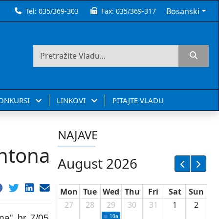
Bosanski
Tel:
035/369-303
Fax:
035/369-317
KONKURSI
LINKOVI
PITAJTE VLADU
NAJAVE
antona
August 2026
Mon
Tue
Wed
Thu
Fri
Sat
Sun
27
28
29
30
31
1
2
”, br. 7/05,
10a
Potpisivanje ugovora sa neprofitnim or