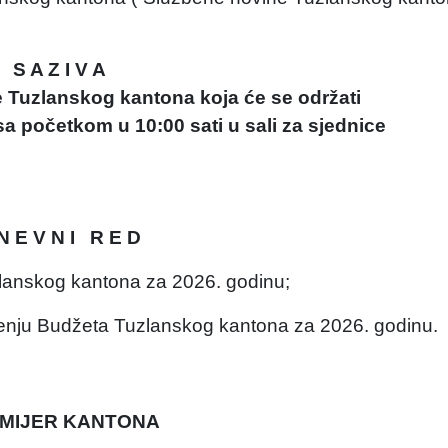
S A Z I V A
e Tuzlanskog kantona koja će se održati
sa početkom u 10:00 sati u sali za sjednice
N E V N I R E D
zlanskog kantona za 2026. godinu;
ršenju Budžeta Tuzlanskog kantona za 2026. godinu.
MIJER KANTONA