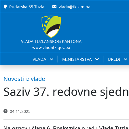
Rudarska 65 Tuzla
vlada@tk.kim.ba
VLADA TUZLANSKOG KANTONA
www.vladatk.gov.ba
VLADA
MINISTARSTVA
UREDI
Novosti iz vlade
Saziv 37. redovne sjed
04.11.2025
Na osnovu člana 6. Poslovnika o radu Vlade Tuzla