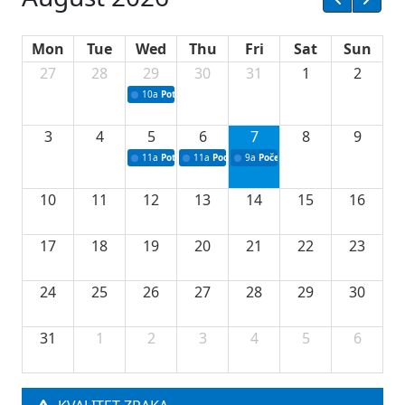
Mon
Tue
Wed
Thu
Fri
Sat
Sun
27
28
29
30
31
1
2
10a
Potpisivanje ugovora sa neprofitnim organizacijama
3
4
5
6
7
8
9
11a
Potpisivanje ugovora o stipendijama za srednjoškolce
11a
Podrška razvoju vodne infrastrukture u Tu
9a
Početak izgradnje nove fiskultur
10
11
12
13
14
15
16
17
18
19
20
21
22
23
24
25
26
27
28
29
30
31
1
2
3
4
5
6