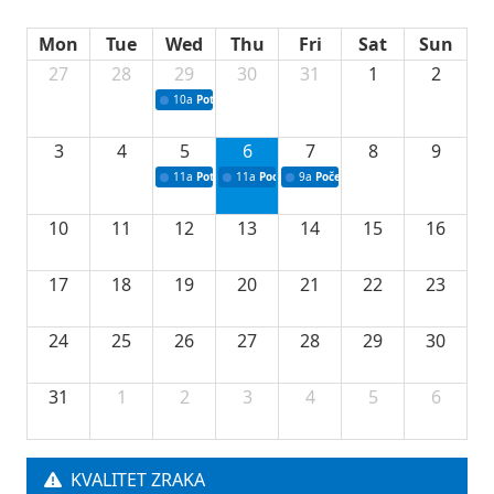
Mon
Tue
Wed
Thu
Fri
Sat
Sun
27
28
29
30
31
1
2
10a
Potpisivanje ugovora sa neprofitnim organizacijama
3
4
5
6
7
8
9
11a
Potpisivanje ugovora o stipendijama za srednjoškolce
11a
Podrška razvoju vodne infrastrukture u Tu
9a
Početak izgradnje nove fiskultur
10
11
12
13
14
15
16
17
18
19
20
21
22
23
24
25
26
27
28
29
30
31
1
2
3
4
5
6
KVALITET ZRAKA